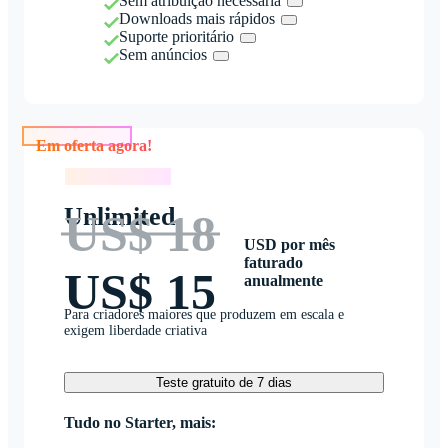
Sem atribuição necessária
Downloads mais rápidos
Suporte prioritário
Sem anúncios
Em oferta agora!
Em oferta agora!
Unlimited
US$ 18
USD por mês
faturado
US$ 15
anualmente
Para criadores maiores que produzem em escala e
exigem liberdade criativa
Teste gratuito de 7 dias
Tudo no Starter, mais: