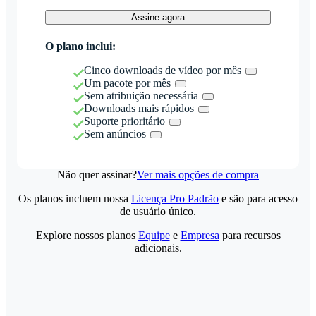
Assine agora
O plano inclui:
Cinco downloads de vídeo por mês
Um pacote por mês
Sem atribuição necessária
Downloads mais rápidos
Suporte prioritário
Sem anúncios
Não quer assinar?
Ver mais opções de compra
Os planos incluem nossa
Licença Pro Padrão
e são para acesso
de usuário único.
Explore nossos planos
Equipe
e
Empresa
para recursos
adicionais.