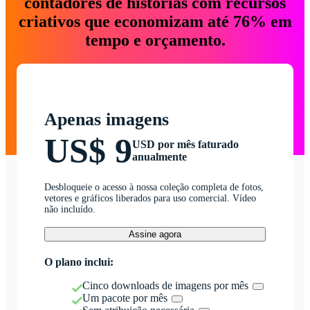
contadores de histórias com recursos
criativos que economizam até 76% em
tempo e orçamento.
Apenas imagens
US$ 9
USD por mês faturado
anualmente
Desbloqueie o acesso à nossa coleção completa de fotos,
vetores e gráficos liberados para uso comercial. Vídeo
não incluído.
Assine agora
O plano inclui:
Cinco downloads de imagens por mês
Um pacote por mês