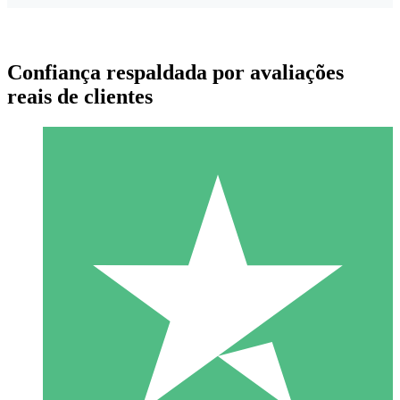
Confiança respaldada por avaliações
reais de clientes
Pacotes de Créditos Individuais
Pague conforme o uso com créditos de download. Sem
compromisso mensal.
1 Download
10
US$
00