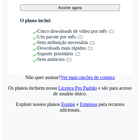
Assine agora
O plano inclui:
Cinco downloads de vídeo por mês
Um pacote por mês
Sem atribuição necessária
Downloads mais rápidos
Suporte prioritário
Sem anúncios
Não quer assinar?
Ver mais opções de compra
Os planos incluem nossa
Licença Pro Padrão
e são para acesso
de usuário único.
Explore nossos planos
Equipe
e
Empresa
para recursos
adicionais.