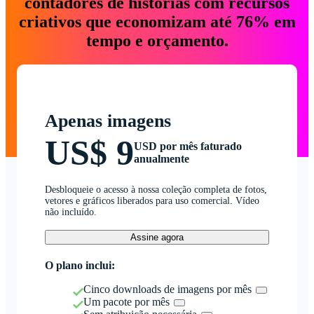
contadores de histórias com recursos
criativos que economizam até 76% em
tempo e orçamento.
Apenas imagens
US$ 9
USD por mês faturado
anualmente
Desbloqueie o acesso à nossa coleção completa de fotos,
vetores e gráficos liberados para uso comercial. Vídeo
não incluído.
Assine agora
O plano inclui:
Cinco downloads de imagens por mês
Um pacote por mês