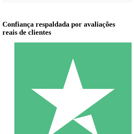
Confiança respaldada por avaliações
reais de clientes
Pacotes de Créditos Individuais
Pague conforme o uso com créditos de download. Sem
compromisso mensal.
1 Download
10
US$
00