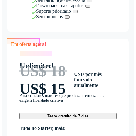
Sem atribuição necessária
Downloads mais rápidos
Suporte prioritário
Sem anúncios
Em oferta agora!
Em oferta agora!
Unlimited
US$ 18
USD por mês
faturado
US$ 15
anualmente
Para criadores maiores que produzem em escala e
exigem liberdade criativa
Teste gratuito de 7 dias
Tudo no Starter, mais: