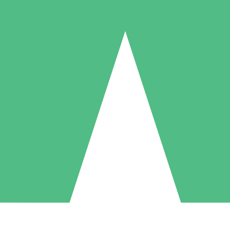
Pacotes de Créditos Individuais
gue conforme o uso com créditos de download. Sem compromisso mens
1 Download
5 Downloads
10 Downloads
10
15
20
US$
00
US$
00
US$
00