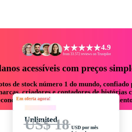
4.9
from 33.572 reviews on Trustpilot
lanos acessíveis com preços simpl
otos de stock número 1 do mundo, confiado 
rcas, criadores e contadores de histórias 
Em oferta agora!
economizam até 76% em tempo e orçamento
Em oferta agora!
Unlimited
US$ 18
USD por mês