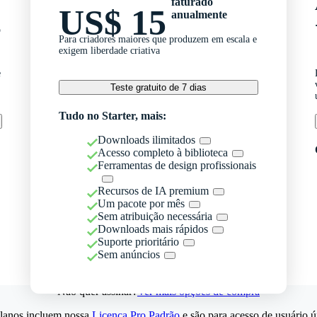
faturado
US$ 15
anualmente
o
Para criadores maiores que produzem em escala e
exigem liberdade criativa
e
Teste gratuito de 7 dias
Tudo no Starter, mais:
Downloads ilimitados
Acesso completo à biblioteca
Ferramentas de design profissionais
Recursos de IA premium
Um pacote por mês
Sem atribuição necessária
Downloads mais rápidos
Suporte prioritário
Sem anúncios
Não quer assinar?
Ver mais opções de compra
lanos incluem nossa
Licença Pro Padrão
e são para acesso de usuário ú