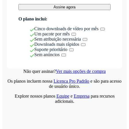
Assine agora
O plano inclui:
Cinco downloads de vídeo por mês
Um pacote por mês
Sem atribuição necessária
Downloads mais rápidos
Suporte prioritário
Sem anúncios
Não quer assinar?
Ver mais opções de compra
Os planos incluem nossa
Licença Pro Padrão
e são para acesso
de usuário único.
Explore nossos planos
Equipe
e
Empresa
para recursos
adicionais.