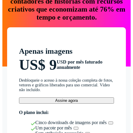
contadores de histórias com recursos
criativos que economizam até 76% em
tempo e orçamento.
Apenas imagens
US$ 9
USD por mês faturado
anualmente
Desbloqueie o acesso à nossa coleção completa de fotos,
vetores e gráficos liberados para uso comercial. Vídeo
não incluído.
Assine agora
O plano inclui:
Cinco downloads de imagens por mês
Um pacote por mês