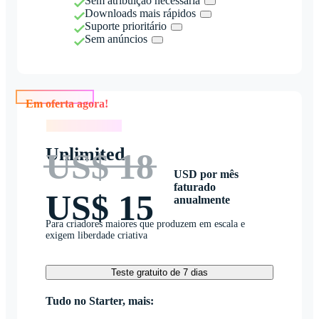
Sem atribuição necessária
Downloads mais rápidos
Suporte prioritário
Sem anúncios
Em oferta agora!
Em oferta agora!
Unlimited
US$ 18
USD por mês
faturado
US$ 15
anualmente
Para criadores maiores que produzem em escala e
exigem liberdade criativa
Teste gratuito de 7 dias
Tudo no Starter, mais: