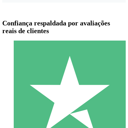
Confiança respaldada por avaliações
reais de clientes
Pacotes de Créditos Individuais
Pague conforme o uso com créditos de download. Sem
compromisso mensal.
1 Download
10
US$
00