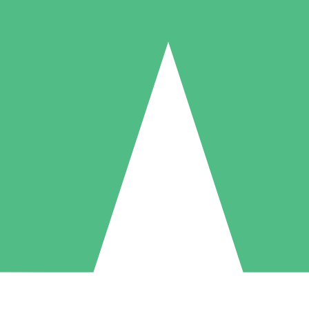
Pacotes de Créditos Individuais
gue conforme o uso com créditos de download. Sem compromisso mens
1 Download
5 Downloads
10 Downloads
10
15
20
US$
00
US$
00
US$
00