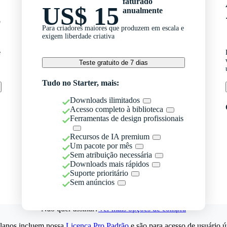
faturado
US$ 15
anualmente
o
Para criadores maiores que produzem em escala e
exigem liberdade criativa
e
Teste gratuito de 7 dias
Tudo no Starter, mais:
Downloads ilimitados
Acesso completo à biblioteca
Ferramentas de design profissionais
Recursos de IA premium
Um pacote por mês
Sem atribuição necessária
Downloads mais rápidos
Suporte prioritário
Sem anúncios
Não quer assinar?
Ver mais opções de compra
lanos incluem nossa
Licença Pro Padrão
e são para acesso de usuário ú