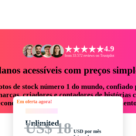
4.9
from 33.572 reviews on Trustpilot
lanos acessíveis com preços simpl
otos de stock número 1 do mundo, confiado 
rcas, criadores e contadores de histórias 
Em oferta agora!
economizam até 76% em tempo e orçamento
Em oferta agora!
Unlimited
US$ 18
USD por mês