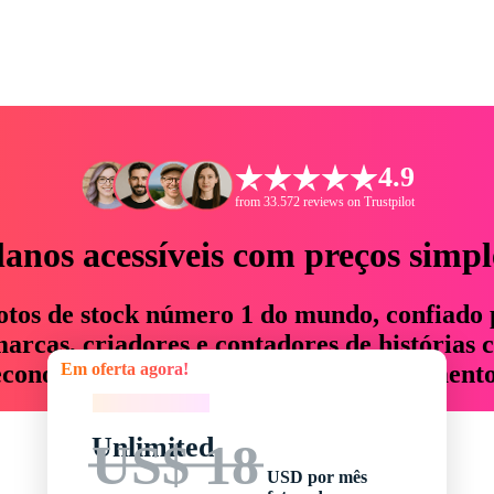
4.9
from 33.572 reviews on Trustpilot
lanos acessíveis com preços simpl
otos de stock número 1 do mundo, confiado 
rcas, criadores e contadores de histórias 
Em oferta agora!
economizam até 76% em tempo e orçamento
Em oferta agora!
Unlimited
US$ 18
USD por mês