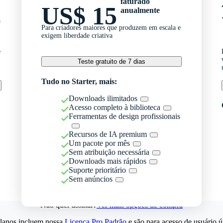
faturado
US$ 15
anualmente
o
Para criadores maiores que produzem em escala e
exigem liberdade criativa
e
Teste gratuito de 7 dias
Tudo no Starter, mais:
Downloads ilimitados
Acesso completo à biblioteca
Ferramentas de design profissionais
Recursos de IA premium
Um pacote por mês
Sem atribuição necessária
Downloads mais rápidos
Suporte prioritário
Sem anúncios
Não quer assinar?
Ver mais opções de compra
lanos incluem nossa
Licença Pro Padrão
e são para acesso de usuário ú