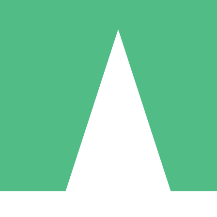
Pacotes de Créditos Individuais
gue conforme o uso com créditos de download. Sem compromisso mens
1 Download
5 Downloads
10 Downloads
10
15
20
US$
00
US$
00
US$
00