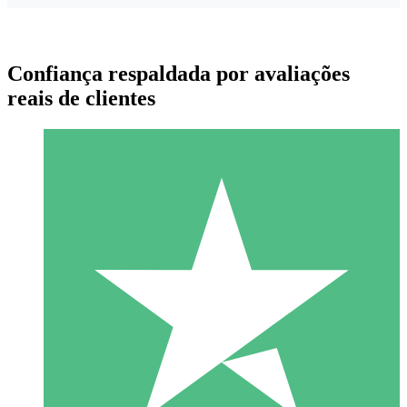
Confiança respaldada por avaliações
reais de clientes
Pacotes de Créditos Individuais
Pague conforme o uso com créditos de download. Sem
compromisso mensal.
1 Download
10
US$
00