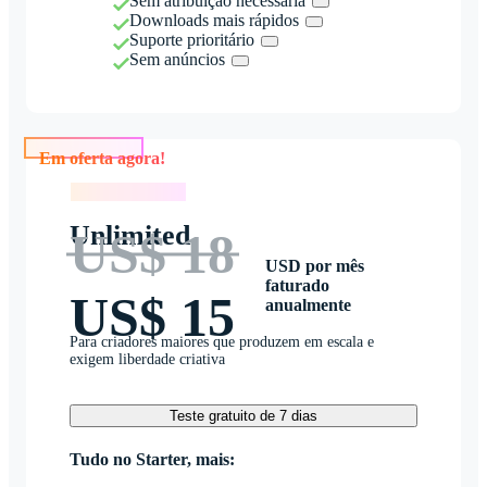
Sem atribuição necessária
Downloads mais rápidos
Suporte prioritário
Sem anúncios
Em oferta agora!
Em oferta agora!
Unlimited
US$ 18
USD por mês
faturado
US$ 15
anualmente
Para criadores maiores que produzem em escala e
exigem liberdade criativa
Teste gratuito de 7 dias
Tudo no Starter, mais: