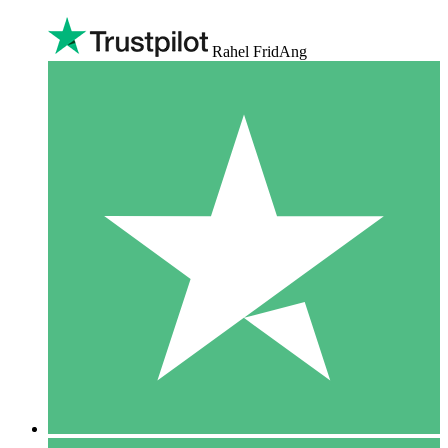
Rahel FridAng