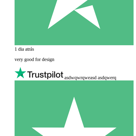
1 dia atrás
very good for design
asdwqwrqweasd asdqwerq