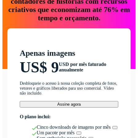
contadores de histórias com recursos
criativos que economizam até 76% em
tempo e orçamento.
Apenas imagens
US$ 9
USD por mês faturado
anualmente
Desbloqueie o acesso à nossa coleção completa de fotos,
vetores e gráficos liberados para uso comercial. Vídeo
não incluído.
Assine agora
O plano inclui:
Cinco downloads de imagens por mês
Um pacote por mês