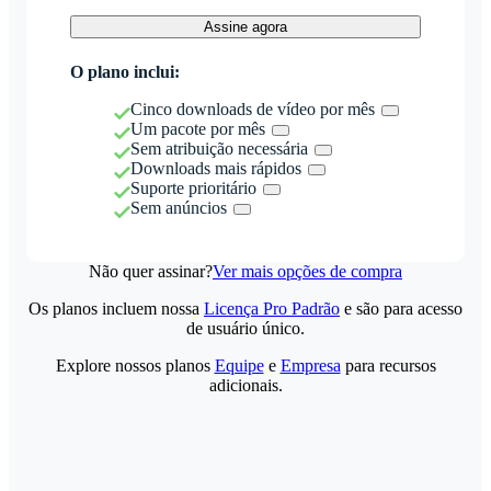
Assine agora
O plano inclui:
Cinco downloads de vídeo por mês
Um pacote por mês
Sem atribuição necessária
Downloads mais rápidos
Suporte prioritário
Sem anúncios
Não quer assinar?
Ver mais opções de compra
Os planos incluem nossa
Licença Pro Padrão
e são para acesso
de usuário único.
Explore nossos planos
Equipe
e
Empresa
para recursos
adicionais.