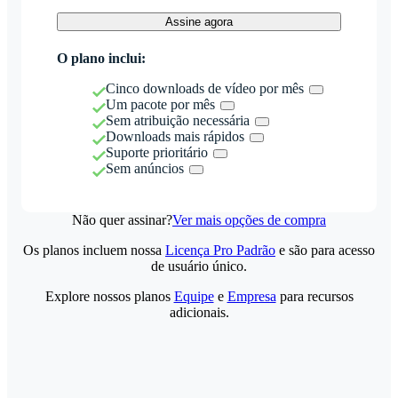
Assine agora
O plano inclui:
Cinco downloads de vídeo por mês
Um pacote por mês
Sem atribuição necessária
Downloads mais rápidos
Suporte prioritário
Sem anúncios
Não quer assinar?
Ver mais opções de compra
Os planos incluem nossa
Licença Pro Padrão
e são para acesso
de usuário único.
Explore nossos planos
Equipe
e
Empresa
para recursos
adicionais.