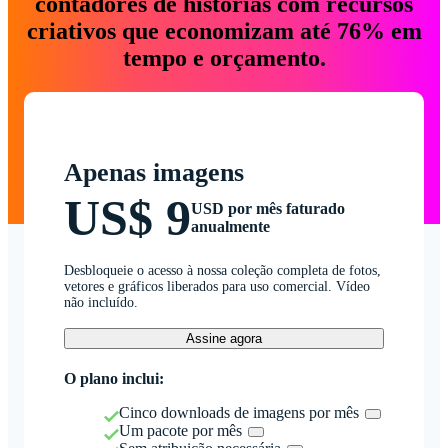
contadores de histórias com recursos
criativos que economizam até 76% em
tempo e orçamento.
Apenas imagens
US$ 9
USD por mês faturado
anualmente
Desbloqueie o acesso à nossa coleção completa de fotos,
vetores e gráficos liberados para uso comercial. Vídeo
não incluído.
Assine agora
O plano inclui:
Cinco downloads de imagens por mês
Um pacote por mês