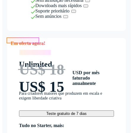
Sem atribuição necessária
Downloads mais rápidos
Suporte prioritário
Sem anúncios
Em oferta agora!
Em oferta agora!
Unlimited
US$ 18
USD por mês
faturado
US$ 15
anualmente
Para criadores maiores que produzem em escala e
exigem liberdade criativa
Teste gratuito de 7 dias
Tudo no Starter, mais: