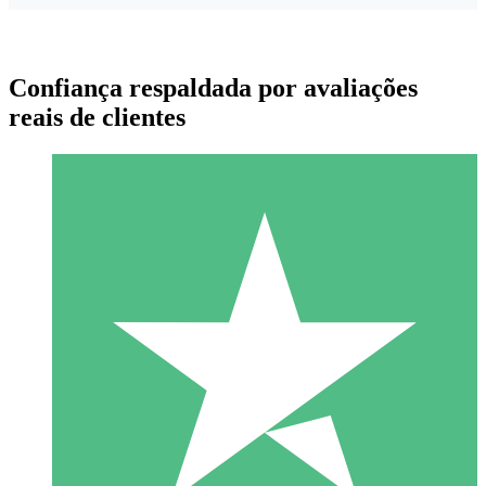
Confiança respaldada por avaliações
reais de clientes
Pacotes de Créditos Individuais
Pague conforme o uso com créditos de download. Sem
compromisso mensal.
1 Download
10
US$
00