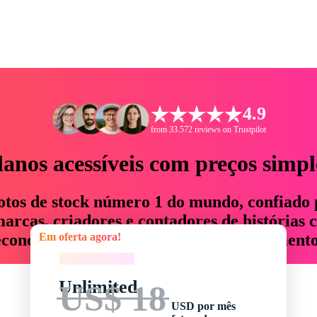
4.9
from 33.572 reviews on Trustpilot
lanos acessíveis com preços simpl
otos de stock número 1 do mundo, confiado 
rcas, criadores e contadores de histórias 
Em oferta agora!
economizam até 76% em tempo e orçamento
Em oferta agora!
Unlimited
US$ 18
USD por mês