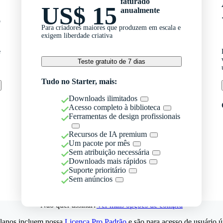
faturado
US$ 15
anualmente
o
Para criadores maiores que produzem em escala e
exigem liberdade criativa
e
Teste gratuito de 7 dias
Tudo no Starter, mais:
Downloads ilimitados
Acesso completo à biblioteca
Ferramentas de design profissionais
Recursos de IA premium
Um pacote por mês
Sem atribuição necessária
Downloads mais rápidos
Suporte prioritário
Sem anúncios
Não quer assinar?
Ver mais opções de compra
lanos incluem nossa
Licença Pro Padrão
e são para acesso de usuário ú