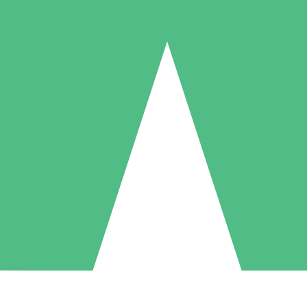
Pacotes de Créditos Individuais
gue conforme o uso com créditos de download. Sem compromisso mens
1 Download
5 Downloads
10 Downloads
10
15
20
US$
00
US$
00
US$
00