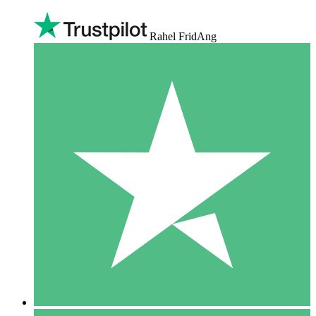
Rahel FridAng