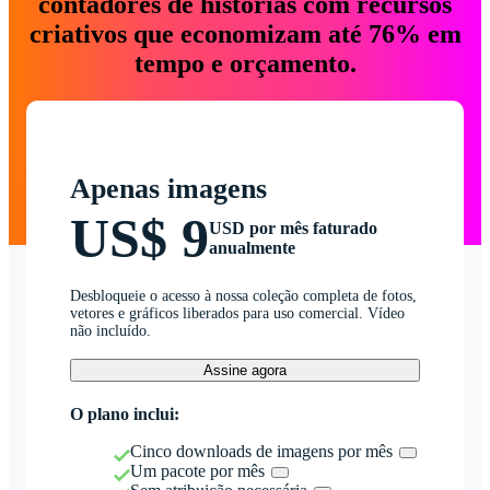
contadores de histórias com recursos
criativos que economizam até 76% em
tempo e orçamento.
Apenas imagens
US$ 9
USD por mês faturado
anualmente
Desbloqueie o acesso à nossa coleção completa de fotos,
vetores e gráficos liberados para uso comercial. Vídeo
não incluído.
Assine agora
O plano inclui:
Cinco downloads de imagens por mês
Um pacote por mês