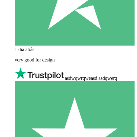
1 dia atrás
very good for design
asdwqwrqweasd asdqwerq