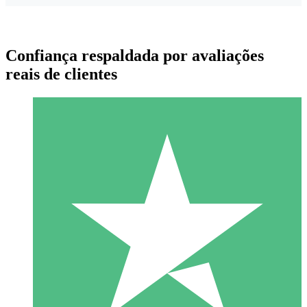
Confiança respaldada por avaliações
reais de clientes
Pacotes de Créditos Individuais
Pague conforme o uso com créditos de download. Sem
compromisso mensal.
1 Download
10
US$
00