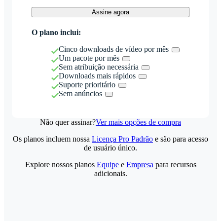
Assine agora
O plano inclui:
Cinco downloads de vídeo por mês
Um pacote por mês
Sem atribuição necessária
Downloads mais rápidos
Suporte prioritário
Sem anúncios
Não quer assinar?
Ver mais opções de compra
Os planos incluem nossa
Licença Pro Padrão
e são para acesso
de usuário único.
Explore nossos planos
Equipe
e
Empresa
para recursos
adicionais.