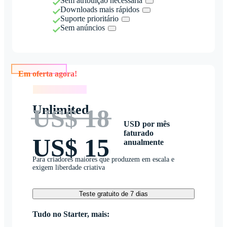
Sem atribuição necessária
Downloads mais rápidos
Suporte prioritário
Sem anúncios
Em oferta agora!
Em oferta agora!
Unlimited
US$ 18
USD por mês
faturado
US$ 15
anualmente
Para criadores maiores que produzem em escala e
exigem liberdade criativa
Teste gratuito de 7 dias
Tudo no Starter, mais: