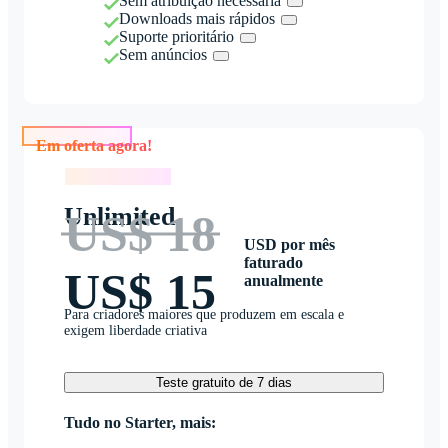
Sem atribuição necessária
Downloads mais rápidos
Suporte prioritário
Sem anúncios
Em oferta agora!
Em oferta agora!
Unlimited
US$ 18
USD por mês
faturado
US$ 15
anualmente
Para criadores maiores que produzem em escala e
exigem liberdade criativa
Teste gratuito de 7 dias
Tudo no Starter, mais: