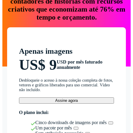
contadores de histórias com recursos
criativos que economizam até 76% em
tempo e orçamento.
Apenas imagens
US$ 9
USD por mês faturado
anualmente
Desbloqueie o acesso à nossa coleção completa de fotos,
vetores e gráficos liberados para uso comercial. Vídeo
não incluído.
Assine agora
O plano inclui:
Cinco downloads de imagens por mês
Um pacote por mês