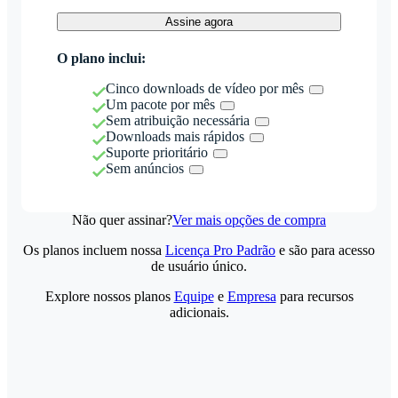
Assine agora
O plano inclui:
Cinco downloads de vídeo por mês
Um pacote por mês
Sem atribuição necessária
Downloads mais rápidos
Suporte prioritário
Sem anúncios
Não quer assinar?
Ver mais opções de compra
Os planos incluem nossa
Licença Pro Padrão
e são para acesso
de usuário único.
Explore nossos planos
Equipe
e
Empresa
para recursos
adicionais.