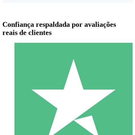
Confiança respaldada por avaliações
reais de clientes
Pacotes de Créditos Individuais
Pague conforme o uso com créditos de download. Sem
compromisso mensal.
1 Download
10
US$
00