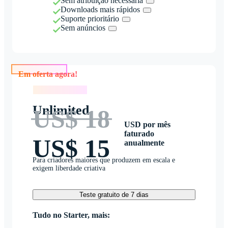
Sem atribuição necessária
Downloads mais rápidos
Suporte prioritário
Sem anúncios
Em oferta agora!
Em oferta agora!
Unlimited
US$ 18
USD por mês
faturado
US$ 15
anualmente
Para criadores maiores que produzem em escala e
exigem liberdade criativa
Teste gratuito de 7 dias
Tudo no Starter, mais: