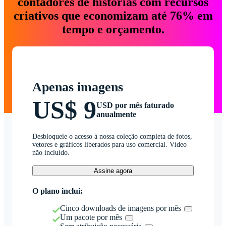
contadores de histórias com recursos
criativos que economizam até 76% em
tempo e orçamento.
Apenas imagens
US$ 9
USD por mês faturado
anualmente
Desbloqueie o acesso à nossa coleção completa de fotos,
vetores e gráficos liberados para uso comercial. Vídeo
não incluído.
Assine agora
O plano inclui:
Cinco downloads de imagens por mês
Um pacote por mês