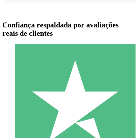
Confiança respaldada por avaliações
reais de clientes
Pacotes de Créditos Individuais
Pague conforme o uso com créditos de download. Sem
compromisso mensal.
1 Download
10
US$
00