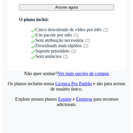
Assine agora
O plano inclui:
Cinco downloads de vídeo por mês
Um pacote por mês
Sem atribuição necessária
Downloads mais rápidos
Suporte prioritário
Sem anúncios
Não quer assinar?
Ver mais opções de compra
Os planos incluem nossa
Licença Pro Padrão
e são para acesso
de usuário único.
Explore nossos planos
Equipe
e
Empresa
para recursos
adicionais.