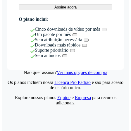
Assine agora
O plano inclui:
Cinco downloads de vídeo por mês
Um pacote por mês
Sem atribuição necessária
Downloads mais rápidos
Suporte prioritário
Sem anúncios
Não quer assinar?
Ver mais opções de compra
Os planos incluem nossa
Licença Pro Padrão
e são para acesso
de usuário único.
Explore nossos planos
Equipe
e
Empresa
para recursos
adicionais.