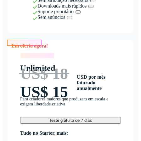
Sem atribuição necessária
Downloads mais rápidos
Suporte prioritário
Sem anúncios
Em oferta agora!
Em oferta agora!
Unlimited
US$ 18
USD por mês
faturado
US$ 15
anualmente
Para criadores maiores que produzem em escala e
exigem liberdade criativa
Teste gratuito de 7 dias
Tudo no Starter, mais: