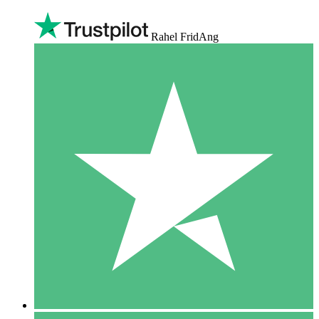
Rahel FridAng