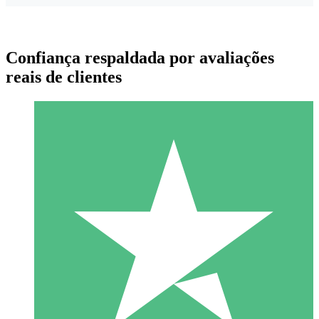
Confiança respaldada por avaliações
reais de clientes
Pacotes de Créditos Individuais
Pague conforme o uso com créditos de download. Sem
compromisso mensal.
1 Download
10
US$
00