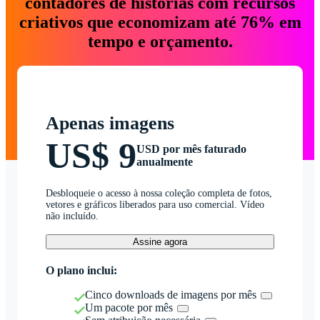
contadores de histórias com recursos
criativos que economizam até 76% em
tempo e orçamento.
Apenas imagens
US$ 9
USD por mês faturado
anualmente
Desbloqueie o acesso à nossa coleção completa de fotos,
vetores e gráficos liberados para uso comercial. Vídeo
não incluído.
Assine agora
O plano inclui:
Cinco downloads de imagens por mês
Um pacote por mês