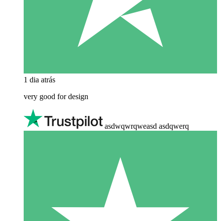
1 dia atrás
very good for design
asdwqwrqweasd asdqwerq