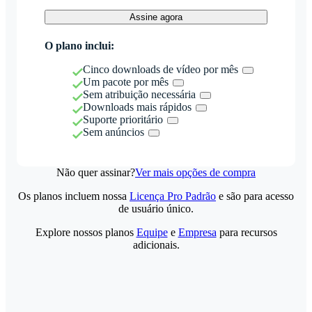
Assine agora
O plano inclui:
Cinco downloads de vídeo por mês
Um pacote por mês
Sem atribuição necessária
Downloads mais rápidos
Suporte prioritário
Sem anúncios
Não quer assinar?
Ver mais opções de compra
Os planos incluem nossa
Licença Pro Padrão
e são para acesso
de usuário único.
Explore nossos planos
Equipe
e
Empresa
para recursos
adicionais.