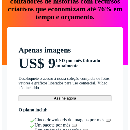
contadores de histórias com recursos
criativos que economizam até 76% em
tempo e orçamento.
Apenas imagens
US$ 9
USD por mês faturado
anualmente
Desbloqueie o acesso à nossa coleção completa de fotos,
vetores e gráficos liberados para uso comercial. Vídeo
não incluído.
Assine agora
O plano inclui:
Cinco downloads de imagens por mês
Um pacote por mês