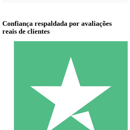
Confiança respaldada por avaliações
reais de clientes
Pacotes de Créditos Individuais
Pague conforme o uso com créditos de download. Sem
compromisso mensal.
1 Download
10
US$
00