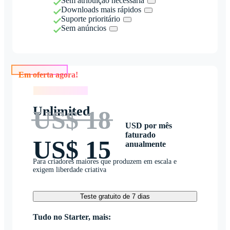
Sem atribuição necessária
Downloads mais rápidos
Suporte prioritário
Sem anúncios
Em oferta agora!
Em oferta agora!
Unlimited
US$ 18
USD por mês
faturado
US$ 15
anualmente
Para criadores maiores que produzem em escala e
exigem liberdade criativa
Teste gratuito de 7 dias
Tudo no Starter, mais: