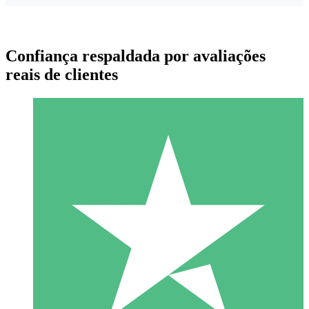
Confiança respaldada por avaliações
reais de clientes
Pacotes de Créditos Individuais
Pague conforme o uso com créditos de download. Sem
compromisso mensal.
1 Download
10
US$
00