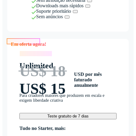
Sem atribuição necessária
Downloads mais rápidos
Suporte prioritário
Sem anúncios
Em oferta agora!
Em oferta agora!
Unlimited
US$ 18
USD por mês
faturado
US$ 15
anualmente
Para criadores maiores que produzem em escala e
exigem liberdade criativa
Teste gratuito de 7 dias
Tudo no Starter, mais: