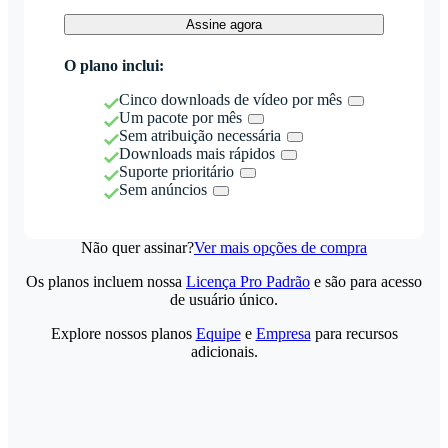
Assine agora
O plano inclui:
Cinco downloads de vídeo por mês
Um pacote por mês
Sem atribuição necessária
Downloads mais rápidos
Suporte prioritário
Sem anúncios
Não quer assinar?
Ver mais opções de compra
Os planos incluem nossa
Licença Pro Padrão
e são para acesso
de usuário único.
Explore nossos planos
Equipe
e
Empresa
para recursos
adicionais.