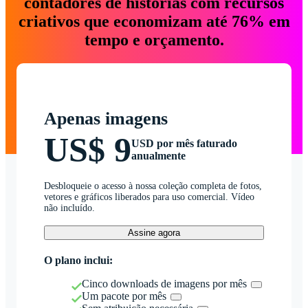
contadores de histórias com recursos
criativos que economizam até 76% em
tempo e orçamento.
Apenas imagens
US$ 9
USD por mês faturado
anualmente
Desbloqueie o acesso à nossa coleção completa de fotos,
vetores e gráficos liberados para uso comercial. Vídeo
não incluído.
Assine agora
O plano inclui:
Cinco downloads de imagens por mês
Um pacote por mês