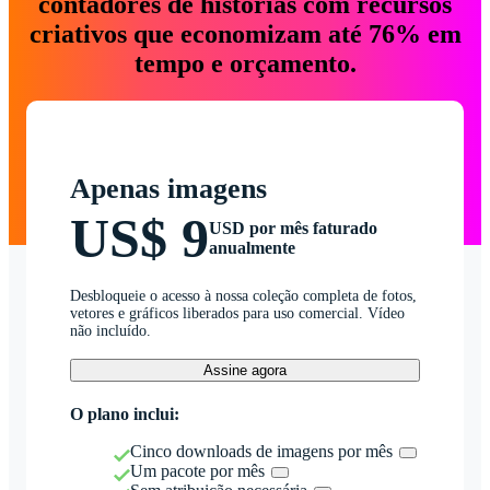
contadores de histórias com recursos
criativos que economizam até 76% em
tempo e orçamento.
Apenas imagens
US$ 9
USD por mês faturado
anualmente
Desbloqueie o acesso à nossa coleção completa de fotos,
vetores e gráficos liberados para uso comercial. Vídeo
não incluído.
Assine agora
O plano inclui:
Cinco downloads de imagens por mês
Um pacote por mês