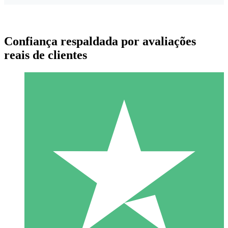
Confiança respaldada por avaliações
reais de clientes
Pacotes de Créditos Individuais
Pague conforme o uso com créditos de download. Sem
compromisso mensal.
1 Download
10
US$
00