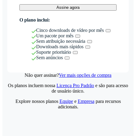
Assine agora
O plano inclui:
Cinco downloads de vídeo por mês
Um pacote por mês
Sem atribuição necessária
Downloads mais rápidos
Suporte prioritário
Sem anúncios
Não quer assinar?
Ver mais opções de compra
Os planos incluem nossa
Licença Pro Padrão
e são para acesso
de usuário único.
Explore nossos planos
Equipe
e
Empresa
para recursos
adicionais.