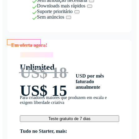
Sem atribuição necessária
Downloads mais rápidos
Suporte prioritário
Sem anúncios
Em oferta agora!
Em oferta agora!
Unlimited
US$ 18
USD por mês
faturado
US$ 15
anualmente
Para criadores maiores que produzem em escala e
exigem liberdade criativa
Teste gratuito de 7 dias
Tudo no Starter, mais: