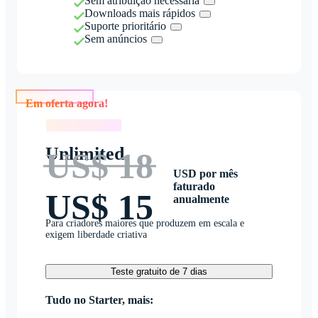
Sem atribuição necessária
Downloads mais rápidos
Suporte prioritário
Sem anúncios
Em oferta agora!
Em oferta agora!
Unlimited
US$ 18
USD por mês
faturado
US$ 15
anualmente
Para criadores maiores que produzem em escala e
exigem liberdade criativa
Teste gratuito de 7 dias
Tudo no Starter, mais: