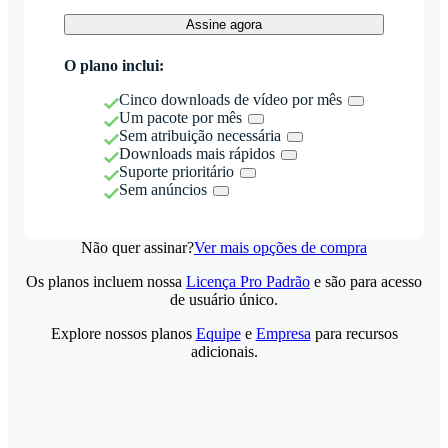
Assine agora
O plano inclui:
Cinco downloads de vídeo por mês
Um pacote por mês
Sem atribuição necessária
Downloads mais rápidos
Suporte prioritário
Sem anúncios
Não quer assinar?
Ver mais opções de compra
Os planos incluem nossa
Licença Pro Padrão
e são para acesso
de usuário único.
Explore nossos planos
Equipe
e
Empresa
para recursos
adicionais.