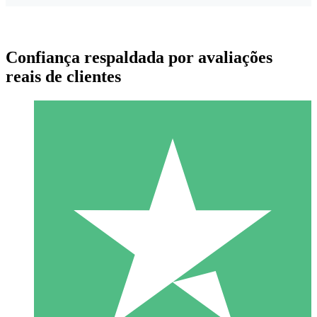
Confiança respaldada por avaliações
reais de clientes
Pacotes de Créditos Individuais
Pague conforme o uso com créditos de download. Sem
compromisso mensal.
1 Download
10
US$
00