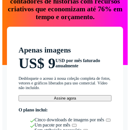
contadores de histórias com recursos
criativos que economizam até 76% em
tempo e orçamento.
Apenas imagens
US$ 9
USD por mês faturado
anualmente
Desbloqueie o acesso à nossa coleção completa de fotos,
vetores e gráficos liberados para uso comercial. Vídeo
não incluído.
Assine agora
O plano inclui:
Cinco downloads de imagens por mês
Um pacote por mês