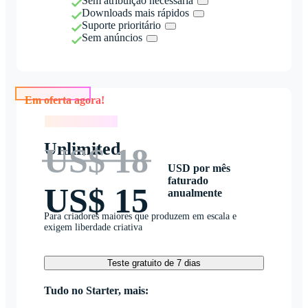
Sem atribuição necessária
Downloads mais rápidos
Suporte prioritário
Sem anúncios
Em oferta agora!
Em oferta agora!
Unlimited
US$ 18
USD por mês
faturado
US$ 15
anualmente
Para criadores maiores que produzem em escala e
exigem liberdade criativa
Teste gratuito de 7 dias
Tudo no Starter, mais: