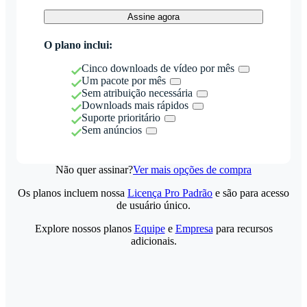
Assine agora
O plano inclui:
Cinco downloads de vídeo por mês
Um pacote por mês
Sem atribuição necessária
Downloads mais rápidos
Suporte prioritário
Sem anúncios
Não quer assinar?
Ver mais opções de compra
Os planos incluem nossa
Licença Pro Padrão
e são para acesso
de usuário único.
Explore nossos planos
Equipe
e
Empresa
para recursos
adicionais.