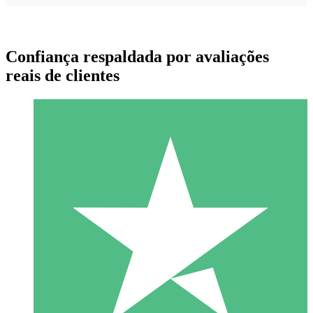
Confiança respaldada por avaliações
reais de clientes
Pacotes de Créditos Individuais
Pague conforme o uso com créditos de download. Sem
compromisso mensal.
1 Download
10
US$
00