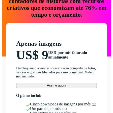
contadores de histórias com recursos
criativos que economizam até 76% em
tempo e orçamento.
Apenas imagens
US$ 9
USD por mês faturado
anualmente
Desbloqueie o acesso à nossa coleção completa de fotos,
vetores e gráficos liberados para uso comercial. Vídeo
não incluído.
Assine agora
O plano inclui:
Cinco downloads de imagens por mês
Um pacote por mês