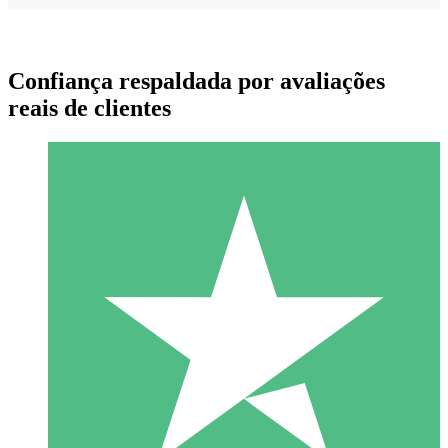
Confiança respaldada por avaliações
reais de clientes
Pacotes de Créditos Individuais
Pague conforme o uso com créditos de download. Sem
compromisso mensal.
1 Download
10
US$
00