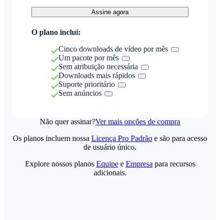
Assine agora
O plano inclui:
Cinco downloads de vídeo por mês
Um pacote por mês
Sem atribuição necessária
Downloads mais rápidos
Suporte prioritário
Sem anúncios
Não quer assinar?
Ver mais opções de compra
Os planos incluem nossa
Licença Pro Padrão
e são para acesso
de usuário único.
Explore nossos planos
Equipe
e
Empresa
para recursos
adicionais.