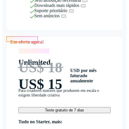
Sem atribuição necessária
Downloads mais rápidos
Suporte prioritário
Sem anúncios
Em oferta agora!
Em oferta agora!
Unlimited
US$ 18
USD por mês
faturado
US$ 15
anualmente
Para criadores maiores que produzem em escala e
exigem liberdade criativa
Teste gratuito de 7 dias
Tudo no Starter, mais: