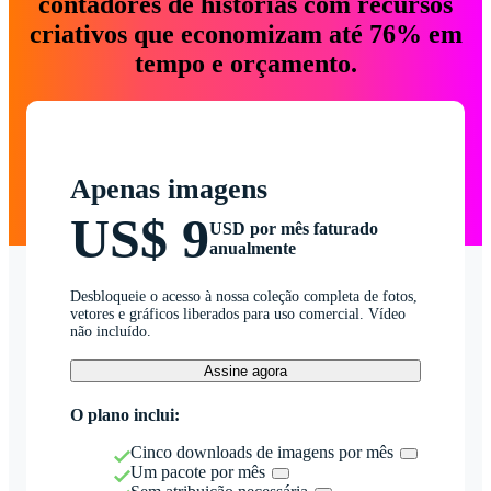
contadores de histórias com recursos
criativos que economizam até 76% em
tempo e orçamento.
Apenas imagens
US$ 9
USD por mês faturado
anualmente
Desbloqueie o acesso à nossa coleção completa de fotos,
vetores e gráficos liberados para uso comercial. Vídeo
não incluído.
Assine agora
O plano inclui:
Cinco downloads de imagens por mês
Um pacote por mês