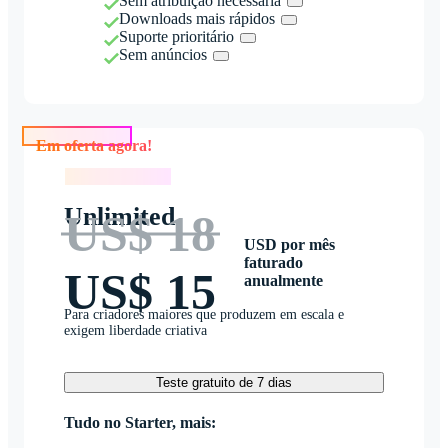
Sem atribuição necessária
Downloads mais rápidos
Suporte prioritário
Sem anúncios
Em oferta agora!
Em oferta agora!
Unlimited
US$ 18
USD por mês
faturado
US$ 15
anualmente
Para criadores maiores que produzem em escala e
exigem liberdade criativa
Teste gratuito de 7 dias
Tudo no Starter, mais: