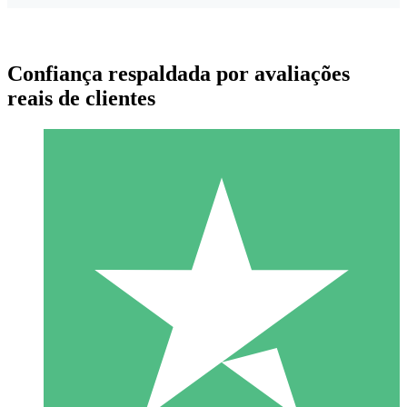
Confiança respaldada por avaliações
reais de clientes
Pacotes de Créditos Individuais
Pague conforme o uso com créditos de download. Sem
compromisso mensal.
1 Download
10
US$
00