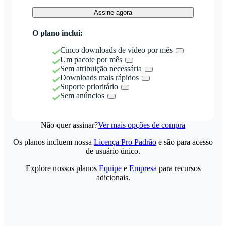
Assine agora
O plano inclui:
Cinco downloads de vídeo por mês
Um pacote por mês
Sem atribuição necessária
Downloads mais rápidos
Suporte prioritário
Sem anúncios
Não quer assinar?
Ver mais opções de compra
Os planos incluem nossa
Licença Pro Padrão
e são para acesso
de usuário único.
Explore nossos planos
Equipe
e
Empresa
para recursos
adicionais.