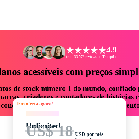
4.9
from 33.572 reviews on Trustpilot
lanos acessíveis com preços simpl
otos de stock número 1 do mundo, confiado 
rcas, criadores e contadores de histórias 
Em oferta agora!
economizam até 76% em tempo e orçamento
Em oferta agora!
Unlimited
US$ 18
USD por mês