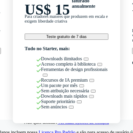
faturado
US$ 15
anualmente
o
Para criadores maiores que produzem em escala e
exigem liberdade criativa
e
Teste gratuito de 7 dias
Tudo no Starter, mais:
Downloads ilimitados
Acesso completo à biblioteca
Ferramentas de design profissionais
Recursos de IA premium
Um pacote por mês
Sem atribuição necessária
Downloads mais rápidos
Suporte prioritário
Sem anúncios
Não quer assinar?
Ver mais opções de compra
lanos incluem nossa
Licença Pro Padrão
e são para acesso de usuário ú