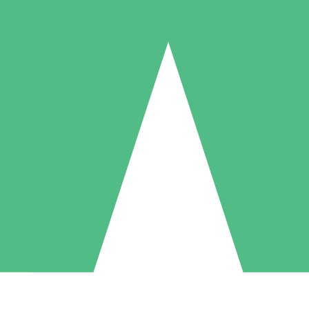
Pacotes de Créditos Individuais
gue conforme o uso com créditos de download. Sem compromisso mens
1 Download
5 Downloads
10 Downloads
10
15
20
US$
00
US$
00
US$
00