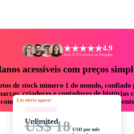
4.9
from 33.572 reviews on Trustpilot
lanos acessíveis com preços simpl
otos de stock número 1 do mundo, confiado 
rcas, criadores e contadores de histórias 
Em oferta agora!
economizam até 76% em tempo e orçamento
Em oferta agora!
Unlimited
US$ 18
USD por mês