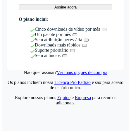
Assine agora
O plano inclui:
Cinco downloads de vídeo por mês
Um pacote por mês
Sem atribuição necessária
Downloads mais rápidos
Suporte prioritário
Sem anúncios
Não quer assinar?
Ver mais opções de compra
Os planos incluem nossa
Licença Pro Padrão
e são para acesso
de usuário único.
Explore nossos planos
Equipe
e
Empresa
para recursos
adicionais.