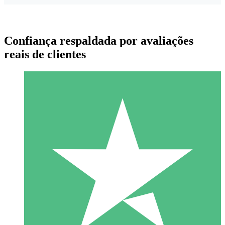
Confiança respaldada por avaliações
reais de clientes
Pacotes de Créditos Individuais
Pague conforme o uso com créditos de download. Sem
compromisso mensal.
1 Download
10
US$
00