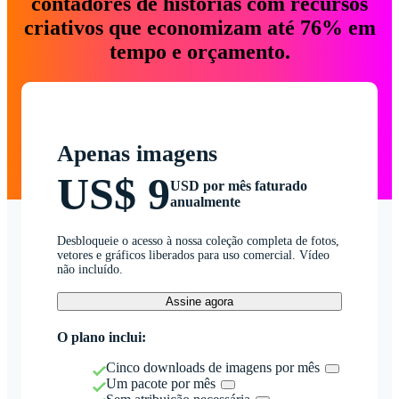
contadores de histórias com recursos
criativos que economizam até 76% em
tempo e orçamento.
Apenas imagens
US$ 9
USD por mês faturado
anualmente
Desbloqueie o acesso à nossa coleção completa de fotos,
vetores e gráficos liberados para uso comercial. Vídeo
não incluído.
Assine agora
O plano inclui:
Cinco downloads de imagens por mês
Um pacote por mês