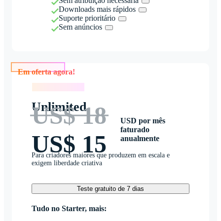
Sem atribuição necessária
Downloads mais rápidos
Suporte prioritário
Sem anúncios
Em oferta agora!
Em oferta agora!
Unlimited
US$ 18
USD por mês
faturado
US$ 15
anualmente
Para criadores maiores que produzem em escala e
exigem liberdade criativa
Teste gratuito de 7 dias
Tudo no Starter, mais: