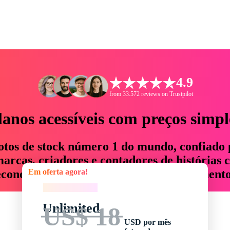
4.9
from 33.572 reviews on Trustpilot
lanos acessíveis com preços simpl
otos de stock número 1 do mundo, confiado 
rcas, criadores e contadores de histórias 
Em oferta agora!
economizam até 76% em tempo e orçamento
Em oferta agora!
Unlimited
US$ 18
USD por mês