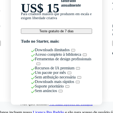
faturado
US$ 15
anualmente
o
Para criadores maiores que produzem em escala e
exigem liberdade criativa
e
Teste gratuito de 7 dias
Tudo no Starter, mais:
Downloads ilimitados
Acesso completo à biblioteca
Ferramentas de design profissionais
Recursos de IA premium
Um pacote por mês
Sem atribuição necessária
Downloads mais rápidos
Suporte prioritário
Sem anúncios
Não quer assinar?
Ver mais opções de compra
lanos incluem nossa
Licença Pro Padrão
e são para acesso de usuário ú