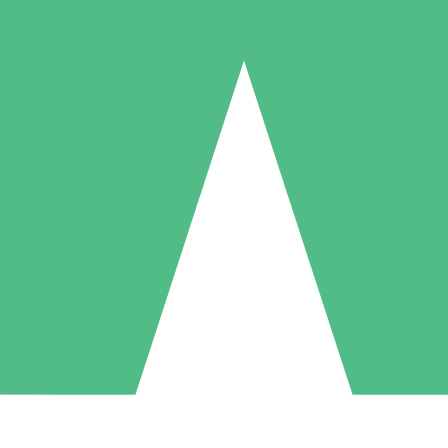
Pacotes de Créditos Individuais
gue conforme o uso com créditos de download. Sem compromisso mens
1 Download
5 Downloads
10 Downloads
10
15
20
US$
00
US$
00
US$
00