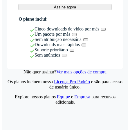
Assine agora
O plano inclui:
Cinco downloads de vídeo por mês
Um pacote por mês
Sem atribuição necessária
Downloads mais rápidos
Suporte prioritário
Sem anúncios
Não quer assinar?
Ver mais opções de compra
Os planos incluem nossa
Licença Pro Padrão
e são para acesso
de usuário único.
Explore nossos planos
Equipe
e
Empresa
para recursos
adicionais.