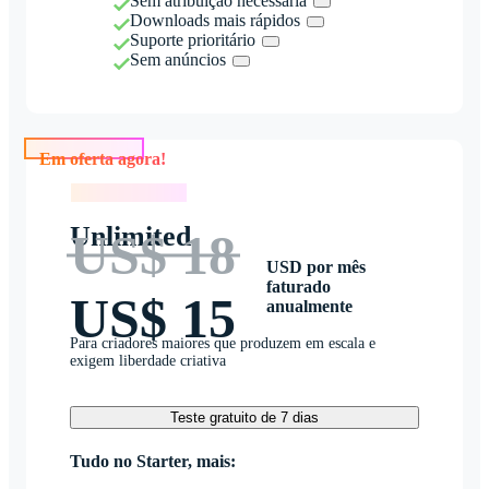
Sem atribuição necessária
Downloads mais rápidos
Suporte prioritário
Sem anúncios
Em oferta agora!
Em oferta agora!
Unlimited
US$ 18
USD por mês
faturado
US$ 15
anualmente
Para criadores maiores que produzem em escala e
exigem liberdade criativa
Teste gratuito de 7 dias
Tudo no Starter, mais: