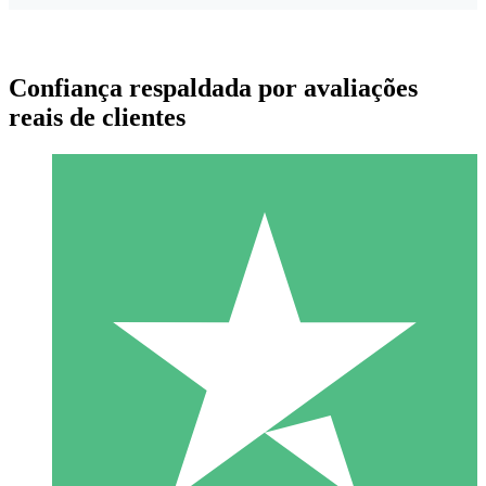
Confiança respaldada por avaliações
reais de clientes
Pacotes de Créditos Individuais
Pague conforme o uso com créditos de download. Sem
compromisso mensal.
1 Download
10
US$
00