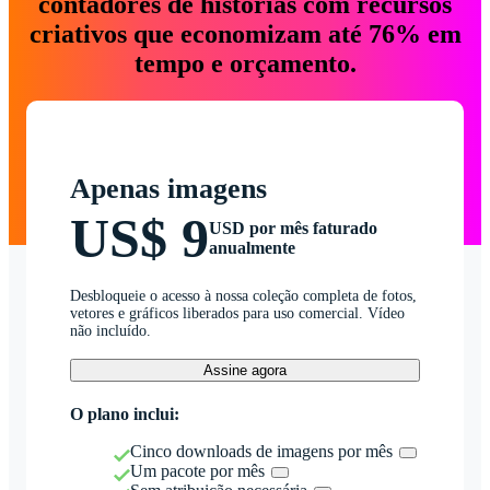
contadores de histórias com recursos
criativos que economizam até 76% em
tempo e orçamento.
Apenas imagens
US$ 9
USD por mês faturado
anualmente
Desbloqueie o acesso à nossa coleção completa de fotos,
vetores e gráficos liberados para uso comercial. Vídeo
não incluído.
Assine agora
O plano inclui:
Cinco downloads de imagens por mês
Um pacote por mês