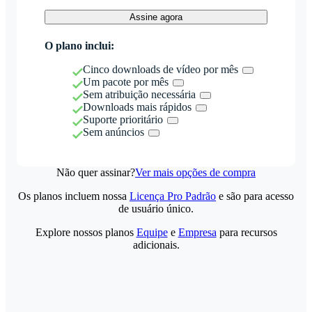
Assine agora
O plano inclui:
Cinco downloads de vídeo por mês
Um pacote por mês
Sem atribuição necessária
Downloads mais rápidos
Suporte prioritário
Sem anúncios
Não quer assinar?
Ver mais opções de compra
Os planos incluem nossa
Licença Pro Padrão
e são para acesso
de usuário único.
Explore nossos planos
Equipe
e
Empresa
para recursos
adicionais.