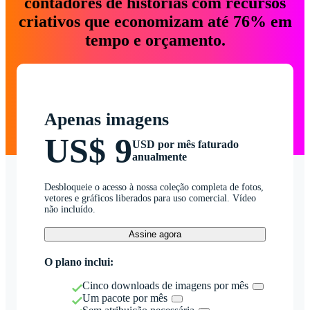
contadores de histórias com recursos
criativos que economizam até 76% em
tempo e orçamento.
Apenas imagens
US$ 9
USD por mês faturado
anualmente
Desbloqueie o acesso à nossa coleção completa de fotos,
vetores e gráficos liberados para uso comercial. Vídeo
não incluído.
Assine agora
O plano inclui:
Cinco downloads de imagens por mês
Um pacote por mês