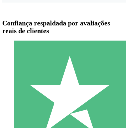
Confiança respaldada por avaliações
reais de clientes
Pacotes de Créditos Individuais
Pague conforme o uso com créditos de download. Sem
compromisso mensal.
1 Download
10
US$
00