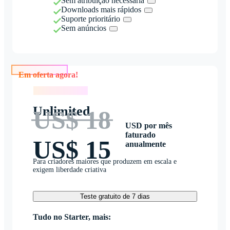
Sem atribuição necessária
Downloads mais rápidos
Suporte prioritário
Sem anúncios
Em oferta agora!
Em oferta agora!
Unlimited
US$ 18
USD por mês
faturado
US$ 15
anualmente
Para criadores maiores que produzem em escala e
exigem liberdade criativa
Teste gratuito de 7 dias
Tudo no Starter, mais: