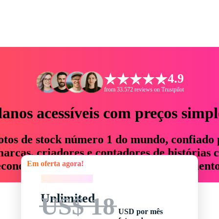
4.9
from 33.572 reviews on Trustpilot
lanos acessíveis com preços simpl
otos de stock número 1 do mundo, confiado 
rcas, criadores e contadores de histórias 
Em oferta agora!
economizam até 76% em tempo e orçamento
Em oferta agora!
Unlimited
US$ 18
USD por mês