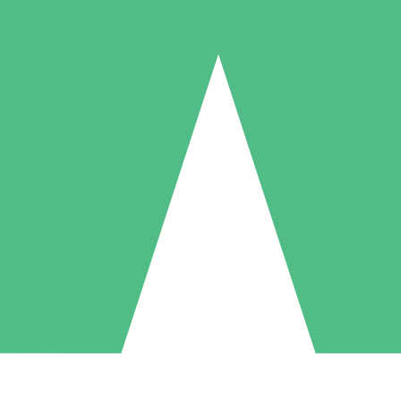
Pacotes de Créditos Individuais
gue conforme o uso com créditos de download. Sem compromisso mens
1 Download
5 Downloads
10 Downloads
10
15
20
US$
00
US$
00
US$
00