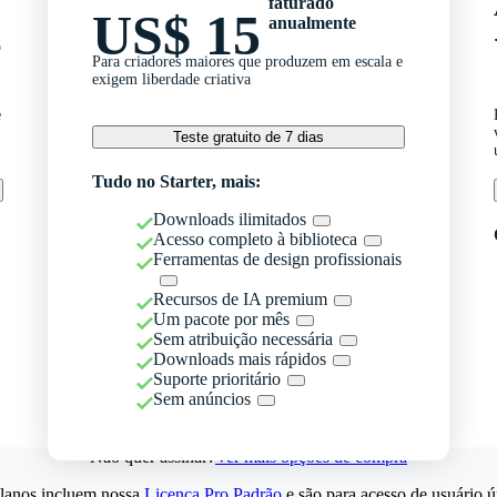
faturado
US$ 15
anualmente
o
Para criadores maiores que produzem em escala e
exigem liberdade criativa
e
Teste gratuito de 7 dias
Tudo no Starter, mais:
Downloads ilimitados
Acesso completo à biblioteca
Ferramentas de design profissionais
Recursos de IA premium
Um pacote por mês
Sem atribuição necessária
Downloads mais rápidos
Suporte prioritário
Sem anúncios
Não quer assinar?
Ver mais opções de compra
lanos incluem nossa
Licença Pro Padrão
e são para acesso de usuário ú