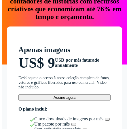
contadores de histórias com recursos
criativos que economizam até 76% em
tempo e orçamento.
Apenas imagens
US$ 9
USD por mês faturado
anualmente
Desbloqueie o acesso à nossa coleção completa de fotos,
vetores e gráficos liberados para uso comercial. Vídeo
não incluído.
Assine agora
O plano inclui:
Cinco downloads de imagens por mês
Um pacote por mês