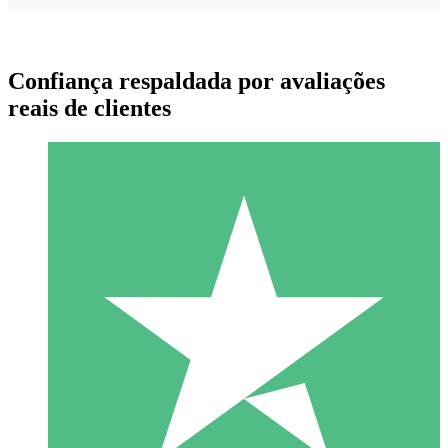
Confiança respaldada por avaliações
reais de clientes
Pacotes de Créditos Individuais
Pague conforme o uso com créditos de download. Sem
compromisso mensal.
1 Download
10
US$
00