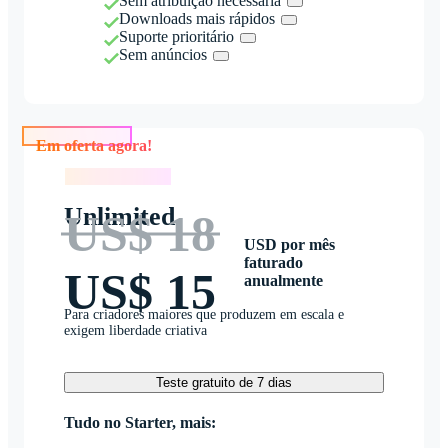
Sem atribuição necessária
Downloads mais rápidos
Suporte prioritário
Sem anúncios
Em oferta agora!
Em oferta agora!
Unlimited
US$ 18
USD por mês
faturado
US$ 15
anualmente
Para criadores maiores que produzem em escala e
exigem liberdade criativa
Teste gratuito de 7 dias
Tudo no Starter, mais: