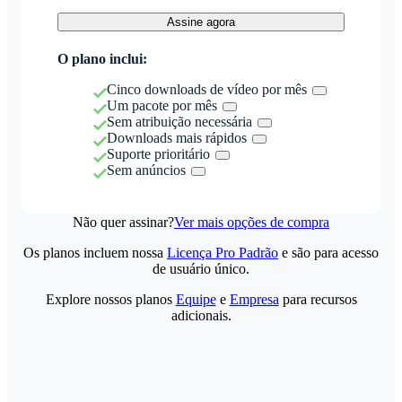
Assine agora
O plano inclui:
Cinco downloads de vídeo por mês
Um pacote por mês
Sem atribuição necessária
Downloads mais rápidos
Suporte prioritário
Sem anúncios
Não quer assinar?
Ver mais opções de compra
Os planos incluem nossa
Licença Pro Padrão
e são para acesso
de usuário único.
Explore nossos planos
Equipe
e
Empresa
para recursos
adicionais.