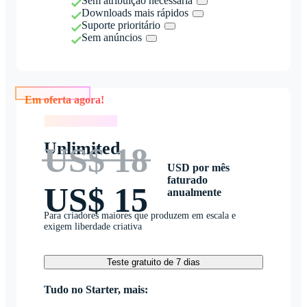
Sem atribuição necessária
Downloads mais rápidos
Suporte prioritário
Sem anúncios
Em oferta agora!
Em oferta agora!
Unlimited
US$ 18
USD por mês
faturado
US$ 15
anualmente
Para criadores maiores que produzem em escala e
exigem liberdade criativa
Teste gratuito de 7 dias
Tudo no Starter, mais: