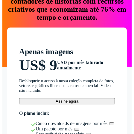
contadores de histórias com recursos
criativos que economizam até 76% em
tempo e orçamento.
Apenas imagens
US$ 9
USD por mês faturado
anualmente
Desbloqueie o acesso à nossa coleção completa de fotos,
vetores e gráficos liberados para uso comercial. Vídeo
não incluído.
Assine agora
O plano inclui:
Cinco downloads de imagens por mês
Um pacote por mês