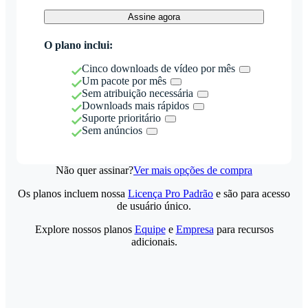
Assine agora
O plano inclui:
Cinco downloads de vídeo por mês
Um pacote por mês
Sem atribuição necessária
Downloads mais rápidos
Suporte prioritário
Sem anúncios
Não quer assinar?
Ver mais opções de compra
Os planos incluem nossa
Licença Pro Padrão
e são para acesso
de usuário único.
Explore nossos planos
Equipe
e
Empresa
para recursos
adicionais.