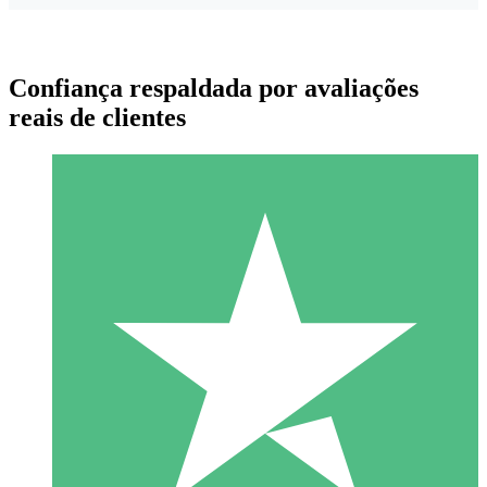
Confiança respaldada por avaliações
reais de clientes
Pacotes de Créditos Individuais
Pague conforme o uso com créditos de download. Sem
compromisso mensal.
1 Download
10
US$
00