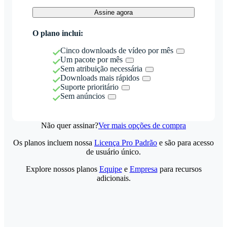
Assine agora
O plano inclui:
Cinco downloads de vídeo por mês
Um pacote por mês
Sem atribuição necessária
Downloads mais rápidos
Suporte prioritário
Sem anúncios
Não quer assinar?
Ver mais opções de compra
Os planos incluem nossa
Licença Pro Padrão
e são para acesso
de usuário único.
Explore nossos planos
Equipe
e
Empresa
para recursos
adicionais.