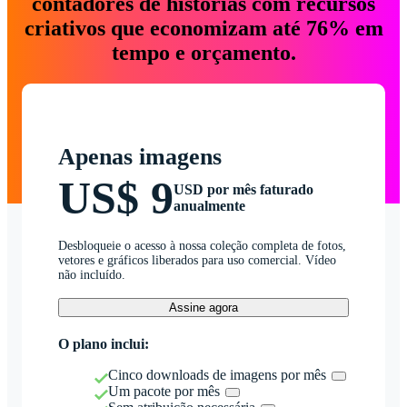
contadores de histórias com recursos
criativos que economizam até 76% em
tempo e orçamento.
Apenas imagens
US$ 9
USD por mês faturado
anualmente
Desbloqueie o acesso à nossa coleção completa de fotos,
vetores e gráficos liberados para uso comercial. Vídeo
não incluído.
Assine agora
O plano inclui:
Cinco downloads de imagens por mês
Um pacote por mês