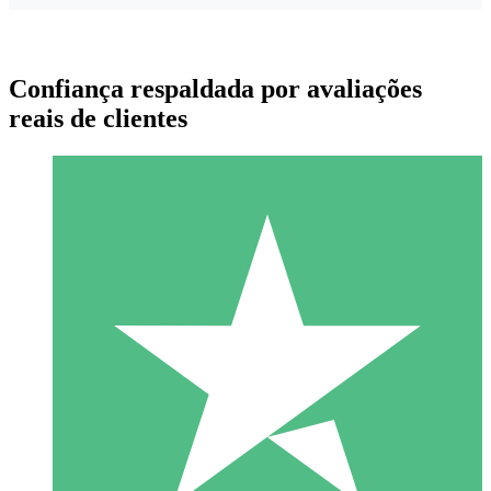
Confiança respaldada por avaliações
reais de clientes
Pacotes de Créditos Individuais
Pague conforme o uso com créditos de download. Sem
compromisso mensal.
1 Download
10
US$
00