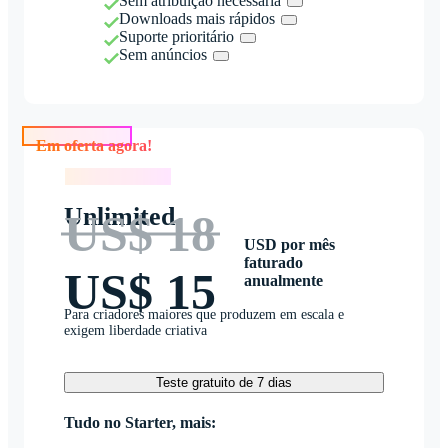
Sem atribuição necessária
Downloads mais rápidos
Suporte prioritário
Sem anúncios
Em oferta agora!
Em oferta agora!
Unlimited
US$ 18
USD por mês
faturado
US$ 15
anualmente
Para criadores maiores que produzem em escala e
exigem liberdade criativa
Teste gratuito de 7 dias
Tudo no Starter, mais: