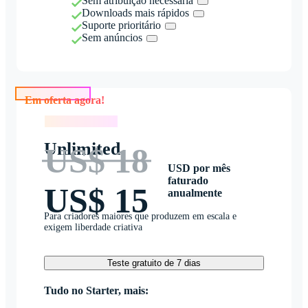
Sem atribuição necessária
Downloads mais rápidos
Suporte prioritário
Sem anúncios
Em oferta agora!
Em oferta agora!
Unlimited
US$ 18
USD por mês
faturado
US$ 15
anualmente
Para criadores maiores que produzem em escala e
exigem liberdade criativa
Teste gratuito de 7 dias
Tudo no Starter, mais: