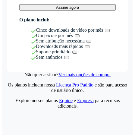
Assine agora
O plano inclui:
Cinco downloads de vídeo por mês
Um pacote por mês
Sem atribuição necessária
Downloads mais rápidos
Suporte prioritário
Sem anúncios
Não quer assinar?
Ver mais opções de compra
Os planos incluem nossa
Licença Pro Padrão
e são para acesso
de usuário único.
Explore nossos planos
Equipe
e
Empresa
para recursos
adicionais.