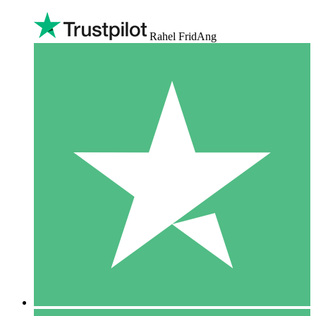
Rahel FridAng