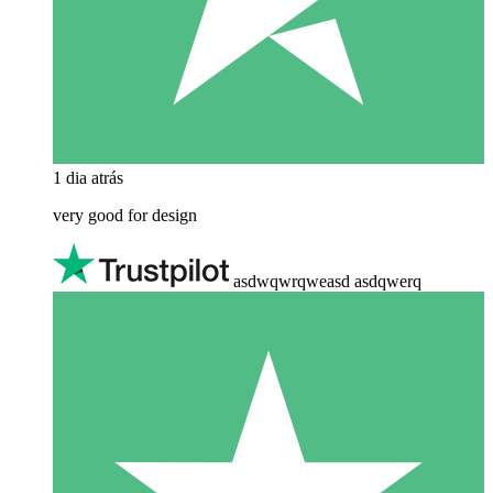
1 dia atrás
very good for design
asdwqwrqweasd asdqwerq