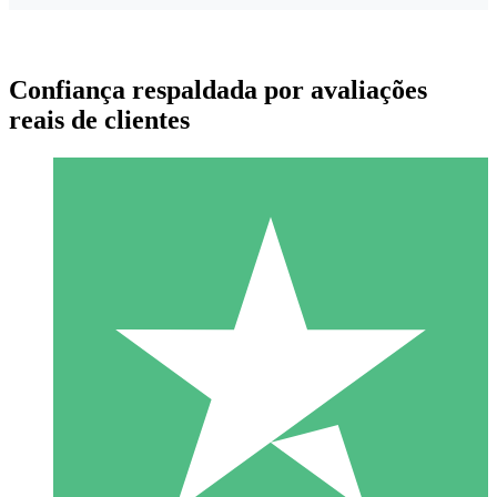
Confiança respaldada por avaliações
reais de clientes
Pacotes de Créditos Individuais
Pague conforme o uso com créditos de download. Sem
compromisso mensal.
1 Download
10
US$
00