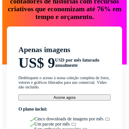
contadores de histórias com recursos
criativos que economizam até 76% em
tempo e orçamento.
Apenas imagens
US$ 9
USD por mês faturado
anualmente
Desbloqueie o acesso à nossa coleção completa de fotos,
vetores e gráficos liberados para uso comercial. Vídeo
não incluído.
Assine agora
O plano inclui:
Cinco downloads de imagens por mês
Um pacote por mês