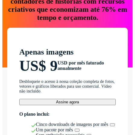
contadores de histórias com recursos
criativos que economizam até 76% em
tempo e orçamento.
Apenas imagens
US$ 9
USD por mês faturado
anualmente
Desbloqueie o acesso à nossa coleção completa de fotos,
vetores e gráficos liberados para uso comercial. Vídeo
não incluído.
Assine agora
O plano inclui:
Cinco downloads de imagens por mês
Um pacote por mês