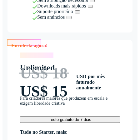
Sem atribuição necessária
Downloads mais rápidos
Suporte prioritário
Sem anúncios
Em oferta agora!
Em oferta agora!
Unlimited
US$ 18
USD por mês
faturado
US$ 15
anualmente
Para criadores maiores que produzem em escala e
exigem liberdade criativa
Teste gratuito de 7 dias
Tudo no Starter, mais: