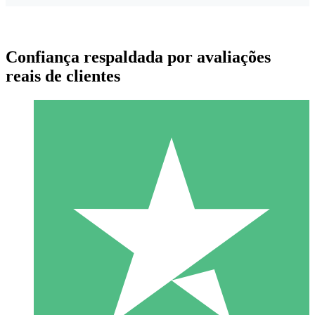
Confiança respaldada por avaliações
reais de clientes
Pacotes de Créditos Individuais
Pague conforme o uso com créditos de download. Sem
compromisso mensal.
1 Download
10
US$
00