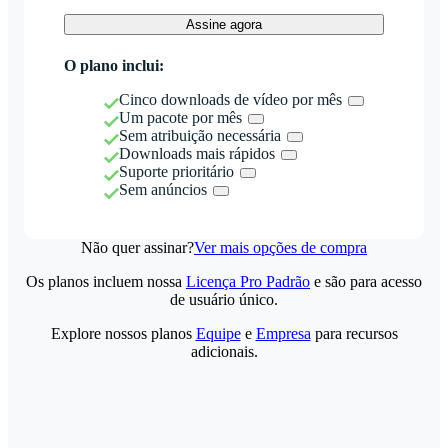
Assine agora
O plano inclui:
Cinco downloads de vídeo por mês
Um pacote por mês
Sem atribuição necessária
Downloads mais rápidos
Suporte prioritário
Sem anúncios
Não quer assinar?
Ver mais opções de compra
Os planos incluem nossa
Licença Pro Padrão
e são para acesso
de usuário único.
Explore nossos planos
Equipe
e
Empresa
para recursos
adicionais.