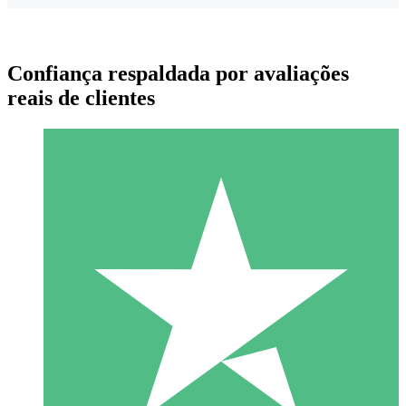
Confiança respaldada por avaliações
reais de clientes
Pacotes de Créditos Individuais
Pague conforme o uso com créditos de download. Sem
compromisso mensal.
1 Download
10
US$
00