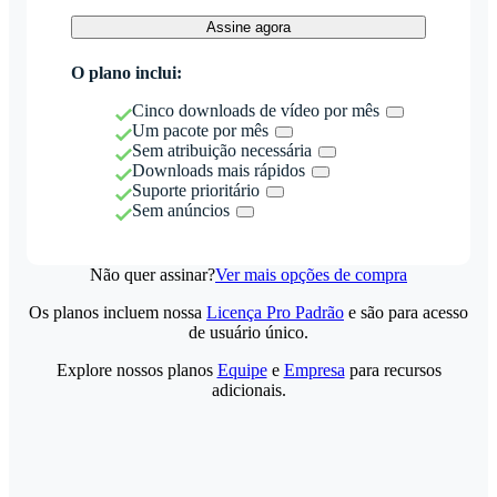
Assine agora
O plano inclui:
Cinco downloads de vídeo por mês
Um pacote por mês
Sem atribuição necessária
Downloads mais rápidos
Suporte prioritário
Sem anúncios
Não quer assinar?
Ver mais opções de compra
Os planos incluem nossa
Licença Pro Padrão
e são para acesso
de usuário único.
Explore nossos planos
Equipe
e
Empresa
para recursos
adicionais.