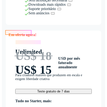
Sem atribuição necessária
Downloads mais rápidos
Suporte prioritário
Sem anúncios
Em oferta agora!
Em oferta agora!
Unlimited
US$ 18
USD por mês
faturado
US$ 15
anualmente
Para criadores maiores que produzem em escala e
exigem liberdade criativa
Teste gratuito de 7 dias
Tudo no Starter, mais: