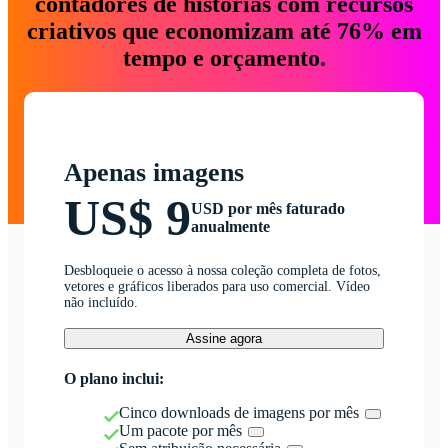
contadores de histórias com recursos
criativos que economizam até 76% em
tempo e orçamento.
Apenas imagens
US$ 9
USD por mês faturado
anualmente
Desbloqueie o acesso à nossa coleção completa de fotos,
vetores e gráficos liberados para uso comercial. Vídeo
não incluído.
Assine agora
O plano inclui:
Cinco downloads de imagens por mês
Um pacote por mês