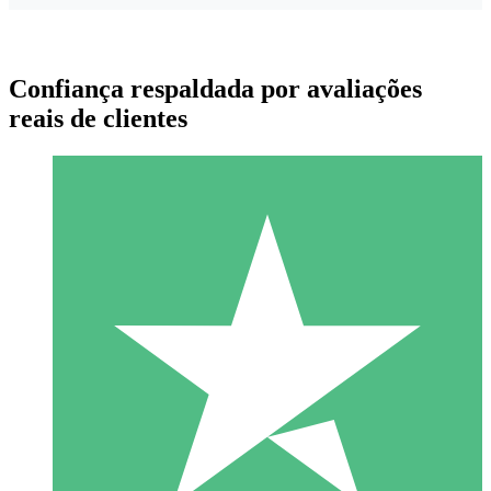
Confiança respaldada por avaliações
reais de clientes
Pacotes de Créditos Individuais
Pague conforme o uso com créditos de download. Sem
compromisso mensal.
1 Download
10
US$
00