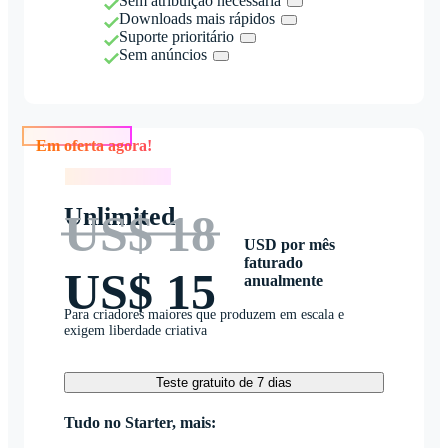
Sem atribuição necessária
Downloads mais rápidos
Suporte prioritário
Sem anúncios
Em oferta agora!
Em oferta agora!
Unlimited
US$ 18
USD por mês
faturado
US$ 15
anualmente
Para criadores maiores que produzem em escala e
exigem liberdade criativa
Teste gratuito de 7 dias
Tudo no Starter, mais: