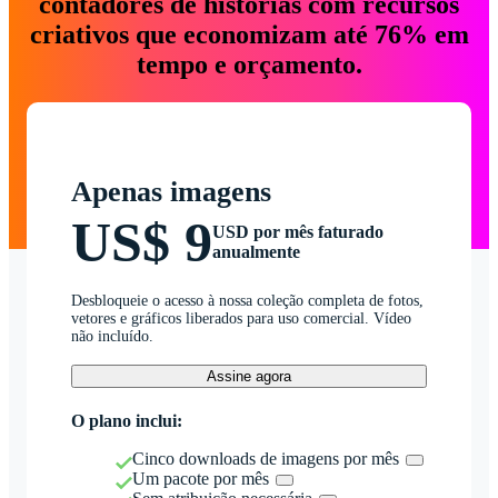
contadores de histórias com recursos
criativos que economizam até 76% em
tempo e orçamento.
Apenas imagens
US$ 9
USD por mês faturado
anualmente
Desbloqueie o acesso à nossa coleção completa de fotos,
vetores e gráficos liberados para uso comercial. Vídeo
não incluído.
Assine agora
O plano inclui:
Cinco downloads de imagens por mês
Um pacote por mês