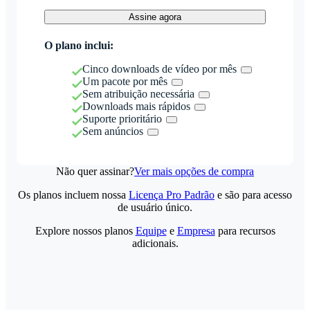
Assine agora
O plano inclui:
Cinco downloads de vídeo por mês
Um pacote por mês
Sem atribuição necessária
Downloads mais rápidos
Suporte prioritário
Sem anúncios
Não quer assinar?
Ver mais opções de compra
Os planos incluem nossa
Licença Pro Padrão
e são para acesso
de usuário único.
Explore nossos planos
Equipe
e
Empresa
para recursos
adicionais.