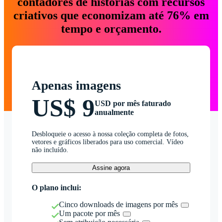
contadores de histórias com recursos
criativos que economizam até 76% em
tempo e orçamento.
Apenas imagens
US$ 9
USD por mês faturado
anualmente
Desbloqueie o acesso à nossa coleção completa de fotos,
vetores e gráficos liberados para uso comercial. Vídeo
não incluído.
Assine agora
O plano inclui:
Cinco downloads de imagens por mês
Um pacote por mês