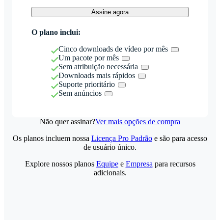
Assine agora
O plano inclui:
Cinco downloads de vídeo por mês
Um pacote por mês
Sem atribuição necessária
Downloads mais rápidos
Suporte prioritário
Sem anúncios
Não quer assinar?
Ver mais opções de compra
Os planos incluem nossa
Licença Pro Padrão
e são para acesso
de usuário único.
Explore nossos planos
Equipe
e
Empresa
para recursos
adicionais.