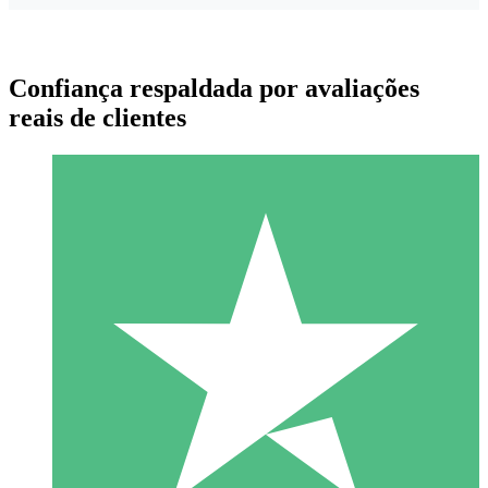
Confiança respaldada por avaliações
reais de clientes
Pacotes de Créditos Individuais
Pague conforme o uso com créditos de download. Sem
compromisso mensal.
1 Download
10
US$
00