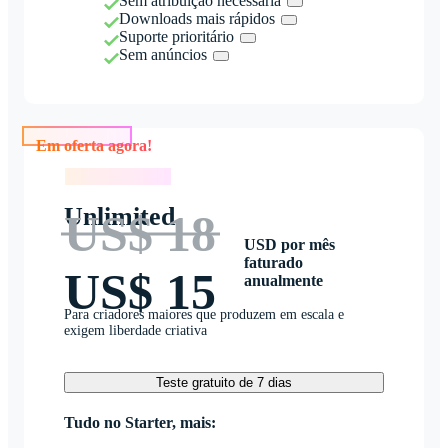
Sem atribuição necessária
Downloads mais rápidos
Suporte prioritário
Sem anúncios
Em oferta agora!
Em oferta agora!
Unlimited
US$ 18
USD por mês
faturado
US$ 15
anualmente
Para criadores maiores que produzem em escala e
exigem liberdade criativa
Teste gratuito de 7 dias
Tudo no Starter, mais: