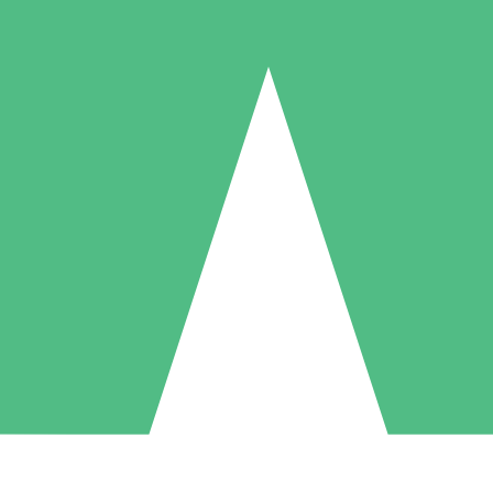
Pacotes de Créditos Individuais
gue conforme o uso com créditos de download. Sem compromisso mens
1 Download
5 Downloads
10 Downloads
10
15
20
US$
00
US$
00
US$
00