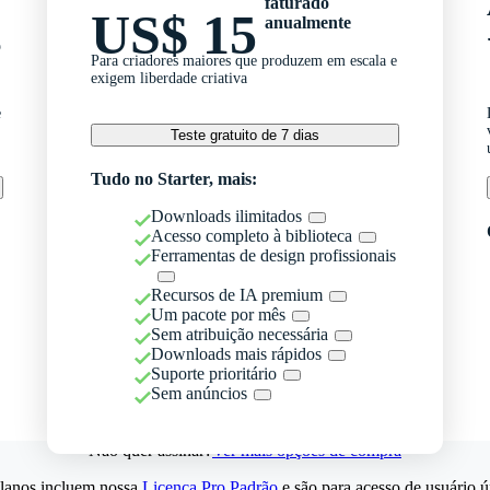
faturado
US$ 15
anualmente
o
Para criadores maiores que produzem em escala e
exigem liberdade criativa
e
Teste gratuito de 7 dias
Tudo no Starter, mais:
Downloads ilimitados
Acesso completo à biblioteca
Ferramentas de design profissionais
Recursos de IA premium
Um pacote por mês
Sem atribuição necessária
Downloads mais rápidos
Suporte prioritário
Sem anúncios
Não quer assinar?
Ver mais opções de compra
lanos incluem nossa
Licença Pro Padrão
e são para acesso de usuário ú