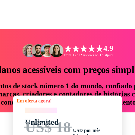
4.9
from 33.572 reviews on Trustpilot
lanos acessíveis com preços simpl
otos de stock número 1 do mundo, confiado 
rcas, criadores e contadores de histórias 
Em oferta agora!
economizam até 76% em tempo e orçamento
Em oferta agora!
Unlimited
US$ 18
USD por mês