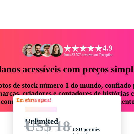
4.9
from 33.572 reviews on Trustpilot
lanos acessíveis com preços simpl
otos de stock número 1 do mundo, confiado 
rcas, criadores e contadores de histórias 
Em oferta agora!
economizam até 76% em tempo e orçamento
Em oferta agora!
Unlimited
US$ 18
USD por mês