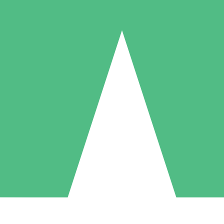
Pacotes de Créditos Individuais
gue conforme o uso com créditos de download. Sem compromisso mens
1 Download
5 Downloads
10 Downloads
10
15
20
US$
00
US$
00
US$
00