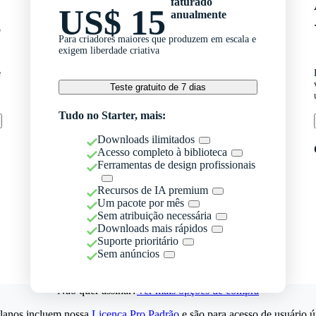
faturado
US$ 15
anualmente
o
Para criadores maiores que produzem em escala e
exigem liberdade criativa
e
Teste gratuito de 7 dias
Tudo no Starter, mais:
Downloads ilimitados
Acesso completo à biblioteca
Ferramentas de design profissionais
Recursos de IA premium
Um pacote por mês
Sem atribuição necessária
Downloads mais rápidos
Suporte prioritário
Sem anúncios
Não quer assinar?
Ver mais opções de compra
lanos incluem nossa
Licença Pro Padrão
e são para acesso de usuário ú