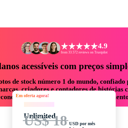
4.9
from 33.572 reviews on Trustpilot
lanos acessíveis com preços simpl
otos de stock número 1 do mundo, confiado 
rcas, criadores e contadores de histórias 
Em oferta agora!
economizam até 76% em tempo e orçamento
Em oferta agora!
Unlimited
US$ 18
USD por mês