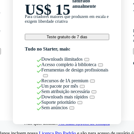
faturado
US$ 15
anualmente
o
Para criadores maiores que produzem em escala e
exigem liberdade criativa
e
Teste gratuito de 7 dias
Tudo no Starter, mais:
Downloads ilimitados
Acesso completo à biblioteca
Ferramentas de design profissionais
Recursos de IA premium
Um pacote por mês
Sem atribuição necessária
Downloads mais rápidos
Suporte prioritário
Sem anúncios
Não quer assinar?
Ver mais opções de compra
lanos incluem nossa
Licença Pro Padrão
e são para acesso de usuário ú