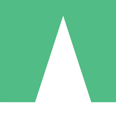
Pacotes de Créditos Individuais
gue conforme o uso com créditos de download. Sem compromisso mens
1 Download
5 Downloads
10 Downloads
10
15
20
US$
00
US$
00
US$
00