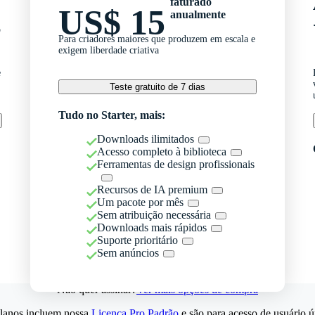
faturado
US$ 15
anualmente
o
Para criadores maiores que produzem em escala e
exigem liberdade criativa
e
Teste gratuito de 7 dias
Tudo no Starter, mais:
Downloads ilimitados
Acesso completo à biblioteca
Ferramentas de design profissionais
Recursos de IA premium
Um pacote por mês
Sem atribuição necessária
Downloads mais rápidos
Suporte prioritário
Sem anúncios
Não quer assinar?
Ver mais opções de compra
lanos incluem nossa
Licença Pro Padrão
e são para acesso de usuário ú