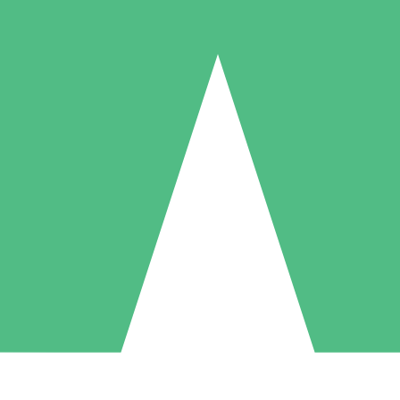
Pacotes de Créditos Individuais
gue conforme o uso com créditos de download. Sem compromisso mens
1 Download
5 Downloads
10 Downloads
10
15
20
US$
00
US$
00
US$
00