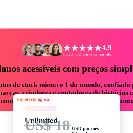
4.9
from 33.572 reviews on Trustpilot
lanos acessíveis com preços simpl
otos de stock número 1 do mundo, confiado 
rcas, criadores e contadores de histórias 
Em oferta agora!
economizam até 76% em tempo e orçamento
Em oferta agora!
Unlimited
US$ 18
USD por mês