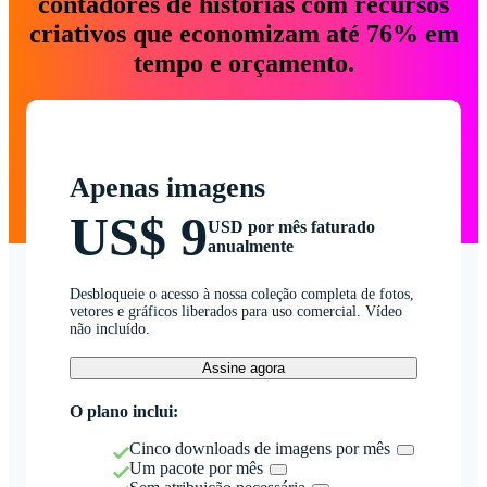
contadores de histórias com recursos
criativos que economizam até 76% em
tempo e orçamento.
Apenas imagens
US$ 9
USD por mês faturado
anualmente
Desbloqueie o acesso à nossa coleção completa de fotos,
vetores e gráficos liberados para uso comercial. Vídeo
não incluído.
Assine agora
O plano inclui:
Cinco downloads de imagens por mês
Um pacote por mês