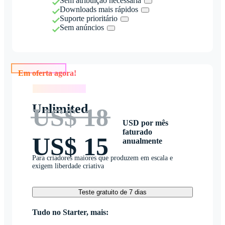
Sem atribuição necessária
Downloads mais rápidos
Suporte prioritário
Sem anúncios
Em oferta agora!
Em oferta agora!
Unlimited
US$ 18
USD por mês
faturado
US$ 15
anualmente
Para criadores maiores que produzem em escala e
exigem liberdade criativa
Teste gratuito de 7 dias
Tudo no Starter, mais: