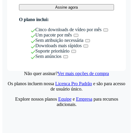
Assine agora
O plano inclui:
Cinco downloads de vídeo por mês
Um pacote por mês
Sem atribuição necessária
Downloads mais rápidos
Suporte prioritário
Sem anúncios
Não quer assinar?
Ver mais opções de compra
Os planos incluem nossa
Licença Pro Padrão
e são para acesso
de usuário único.
Explore nossos planos
Equipe
e
Empresa
para recursos
adicionais.