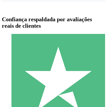
Confiança respaldada por avaliações
reais de clientes
Pacotes de Créditos Individuais
Pague conforme o uso com créditos de download. Sem
compromisso mensal.
1 Download
10
US$
00