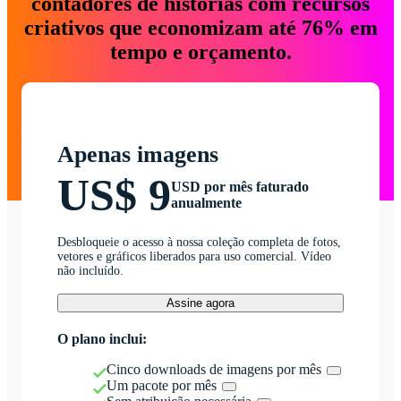
contadores de histórias com recursos
criativos que economizam até 76% em
tempo e orçamento.
Apenas imagens
US$ 9
USD por mês faturado
anualmente
Desbloqueie o acesso à nossa coleção completa de fotos,
vetores e gráficos liberados para uso comercial. Vídeo
não incluído.
Assine agora
O plano inclui:
Cinco downloads de imagens por mês
Um pacote por mês