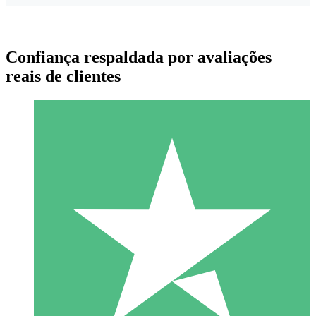
Confiança respaldada por avaliações
reais de clientes
Pacotes de Créditos Individuais
Pague conforme o uso com créditos de download. Sem
compromisso mensal.
1 Download
10
US$
00