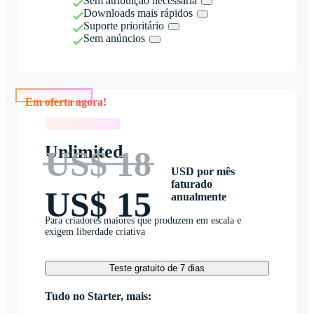
Sem atribuição necessária
Downloads mais rápidos
Suporte prioritário
Sem anúncios
Em oferta agora!
Em oferta agora!
Unlimited
US$ 18
USD por mês
faturado
US$ 15
anualmente
Para criadores maiores que produzem em escala e
exigem liberdade criativa
Teste gratuito de 7 dias
Tudo no Starter, mais: