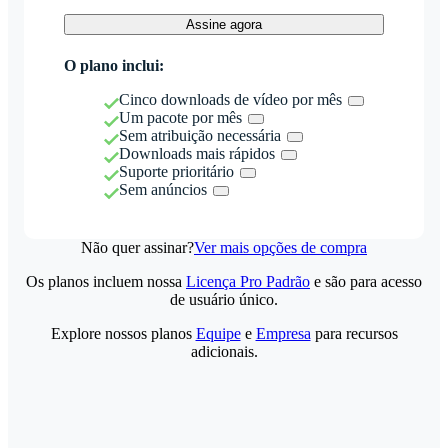
Assine agora
O plano inclui:
Cinco downloads de vídeo por mês
Um pacote por mês
Sem atribuição necessária
Downloads mais rápidos
Suporte prioritário
Sem anúncios
Não quer assinar?
Ver mais opções de compra
Os planos incluem nossa
Licença Pro Padrão
e são para acesso
de usuário único.
Explore nossos planos
Equipe
e
Empresa
para recursos
adicionais.