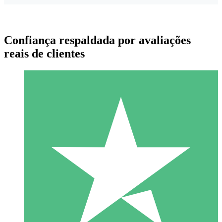
Confiança respaldada por avaliações
reais de clientes
Pacotes de Créditos Individuais
Pague conforme o uso com créditos de download. Sem
compromisso mensal.
1 Download
10
US$
00