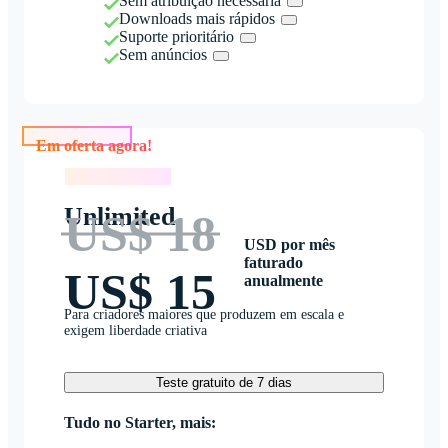
Sem atribuição necessária
Downloads mais rápidos
Suporte prioritário
Sem anúncios
Em oferta agora!
Em oferta agora!
Unlimited
US$ 18
USD por mês
faturado
US$ 15
anualmente
Para criadores maiores que produzem em escala e
exigem liberdade criativa
Teste gratuito de 7 dias
Tudo no Starter, mais: