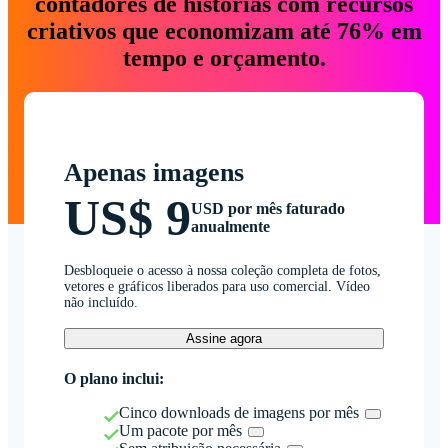
contadores de histórias com recursos
criativos que economizam até 76% em
tempo e orçamento.
Apenas imagens
US$ 9
USD por mês faturado
anualmente
Desbloqueie o acesso à nossa coleção completa de fotos,
vetores e gráficos liberados para uso comercial. Vídeo
não incluído.
Assine agora
O plano inclui:
Cinco downloads de imagens por mês
Um pacote por mês