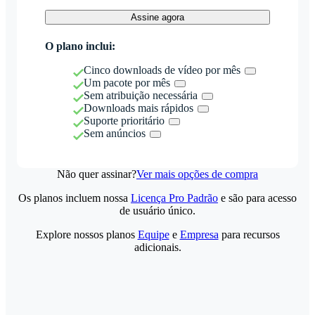
Assine agora
O plano inclui:
Cinco downloads de vídeo por mês
Um pacote por mês
Sem atribuição necessária
Downloads mais rápidos
Suporte prioritário
Sem anúncios
Não quer assinar?
Ver mais opções de compra
Os planos incluem nossa
Licença Pro Padrão
e são para acesso
de usuário único.
Explore nossos planos
Equipe
e
Empresa
para recursos
adicionais.