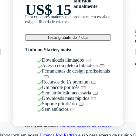
faturado
US$ 15
anualmente
o
Para criadores maiores que produzem em escala e
exigem liberdade criativa
e
Teste gratuito de 7 dias
Tudo no Starter, mais:
Downloads ilimitados
Acesso completo à biblioteca
Ferramentas de design profissionais
Recursos de IA premium
Um pacote por mês
Sem atribuição necessária
Downloads mais rápidos
Suporte prioritário
Sem anúncios
Não quer assinar?
Ver mais opções de compra
lanos incluem nossa
Licença Pro Padrão
e são para acesso de usuário ú