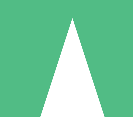
Pacotes de Créditos Individuais
gue conforme o uso com créditos de download. Sem compromisso mens
1 Download
5 Downloads
10 Downloads
10
15
20
US$
00
US$
00
US$
00