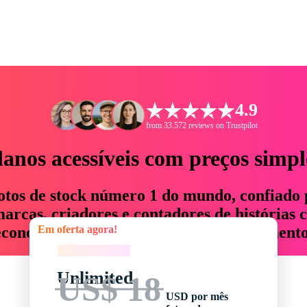
4.9
from 33.572 reviews on Trustpilot
lanos acessíveis com preços simpl
otos de stock número 1 do mundo, confiado 
rcas, criadores e contadores de histórias 
Em oferta agora!
economizam até 76% em tempo e orçamento
Em oferta agora!
Unlimited
US$ 18
USD por mês