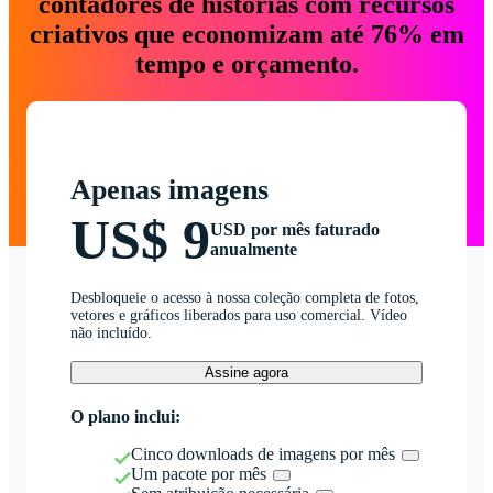
contadores de histórias com recursos
criativos que economizam até 76% em
tempo e orçamento.
Apenas imagens
US$ 9
USD por mês faturado
anualmente
Desbloqueie o acesso à nossa coleção completa de fotos,
vetores e gráficos liberados para uso comercial. Vídeo
não incluído.
Assine agora
O plano inclui:
Cinco downloads de imagens por mês
Um pacote por mês