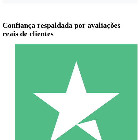
Confiança respaldada por avaliações
reais de clientes
Pacotes de Créditos Individuais
Pague conforme o uso com créditos de download. Sem
compromisso mensal.
1 Download
10
US$
00