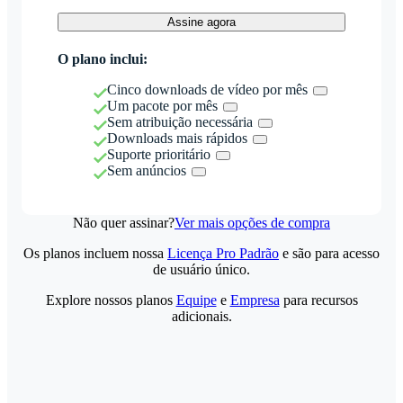
Assine agora
O plano inclui:
Cinco downloads de vídeo por mês
Um pacote por mês
Sem atribuição necessária
Downloads mais rápidos
Suporte prioritário
Sem anúncios
Não quer assinar?
Ver mais opções de compra
Os planos incluem nossa
Licença Pro Padrão
e são para acesso
de usuário único.
Explore nossos planos
Equipe
e
Empresa
para recursos
adicionais.