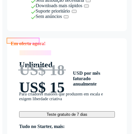
Sem atribuição necessária
Downloads mais rápidos
Suporte prioritário
Sem anúncios
Em oferta agora!
Em oferta agora!
Unlimited
US$ 18
USD por mês
faturado
US$ 15
anualmente
Para criadores maiores que produzem em escala e
exigem liberdade criativa
Teste gratuito de 7 dias
Tudo no Starter, mais: