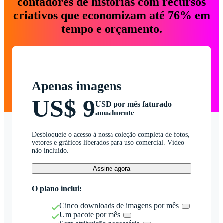
contadores de histórias com recursos
criativos que economizam até 76% em
tempo e orçamento.
Apenas imagens
US$ 9
USD por mês faturado
anualmente
Desbloqueie o acesso à nossa coleção completa de fotos,
vetores e gráficos liberados para uso comercial. Vídeo
não incluído.
Assine agora
O plano inclui:
Cinco downloads de imagens por mês
Um pacote por mês