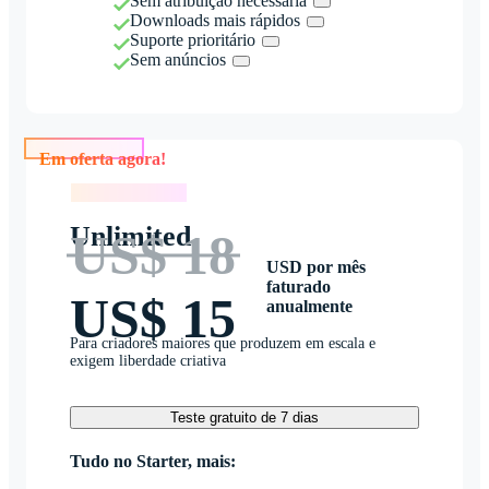
Sem atribuição necessária
Downloads mais rápidos
Suporte prioritário
Sem anúncios
Em oferta agora!
Em oferta agora!
Unlimited
US$ 18
USD por mês
faturado
US$ 15
anualmente
Para criadores maiores que produzem em escala e
exigem liberdade criativa
Teste gratuito de 7 dias
Tudo no Starter, mais: