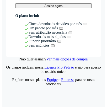
Assine agora
O plano inclui:
Cinco downloads de vídeo por mês
Um pacote por mês
Sem atribuição necessária
Downloads mais rápidos
Suporte prioritário
Sem anúncios
Não quer assinar?
Ver mais opções de compra
Os planos incluem nossa
Licença Pro Padrão
e são para acesso
de usuário único.
Explore nossos planos
Equipe
e
Empresa
para recursos
adicionais.