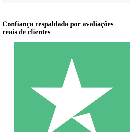
Confiança respaldada por avaliações
reais de clientes
Pacotes de Créditos Individuais
Pague conforme o uso com créditos de download. Sem
compromisso mensal.
1 Download
10
US$
00