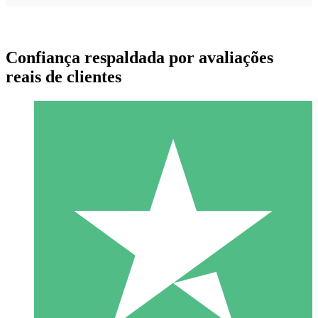
Confiança respaldada por avaliações
reais de clientes
Pacotes de Créditos Individuais
Pague conforme o uso com créditos de download. Sem
compromisso mensal.
1 Download
10
US$
00