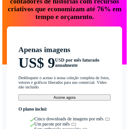
contadores de histórias com recursos
criativos que economizam até 76% em
tempo e orçamento.
Apenas imagens
US$ 9
USD por mês faturado
anualmente
Desbloqueie o acesso à nossa coleção completa de fotos,
vetores e gráficos liberados para uso comercial. Vídeo
não incluído.
Assine agora
O plano inclui:
Cinco downloads de imagens por mês
Um pacote por mês