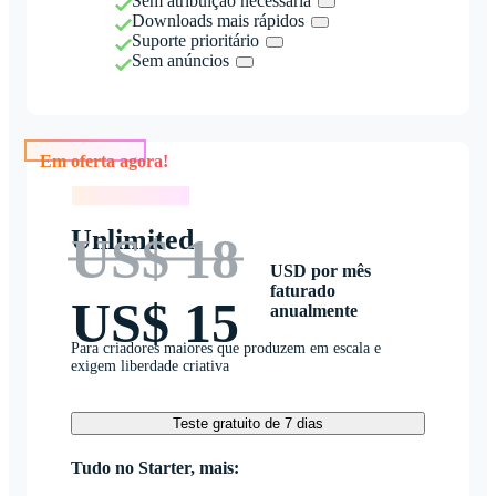
Sem atribuição necessária
Downloads mais rápidos
Suporte prioritário
Sem anúncios
Em oferta agora!
Em oferta agora!
Unlimited
US$ 18
USD por mês
faturado
US$ 15
anualmente
Para criadores maiores que produzem em escala e
exigem liberdade criativa
Teste gratuito de 7 dias
Tudo no Starter, mais: