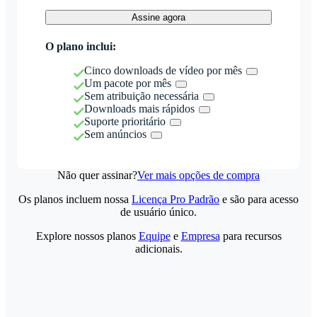
Assine agora
O plano inclui:
Cinco downloads de vídeo por mês
Um pacote por mês
Sem atribuição necessária
Downloads mais rápidos
Suporte prioritário
Sem anúncios
Não quer assinar?
Ver mais opções de compra
Os planos incluem nossa
Licença Pro Padrão
e são para acesso
de usuário único.
Explore nossos planos
Equipe
e
Empresa
para recursos
adicionais.