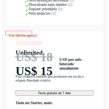
Sem atribuição necessária
Downloads mais rápidos
Suporte prioritário
Sem anúncios
Em oferta agora!
Em oferta agora!
Unlimited
US$ 18
USD por mês
faturado
US$ 15
anualmente
Para criadores maiores que produzem em escala e
exigem liberdade criativa
Teste gratuito de 7 dias
Tudo no Starter, mais: