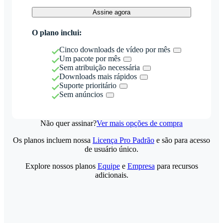
Assine agora
O plano inclui:
Cinco downloads de vídeo por mês
Um pacote por mês
Sem atribuição necessária
Downloads mais rápidos
Suporte prioritário
Sem anúncios
Não quer assinar?
Ver mais opções de compra
Os planos incluem nossa
Licença Pro Padrão
e são para acesso
de usuário único.
Explore nossos planos
Equipe
e
Empresa
para recursos
adicionais.