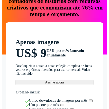
contadores de histórias com recursos
criativos que economizam até 76% em
tempo e orçamento.
Apenas imagens
US$ 9
USD por mês faturado
anualmente
Desbloqueie o acesso à nossa coleção completa de fotos,
vetores e gráficos liberados para uso comercial. Vídeo
não incluído.
Assine agora
O plano inclui:
Cinco downloads de imagens por mês
Um pacote por mês