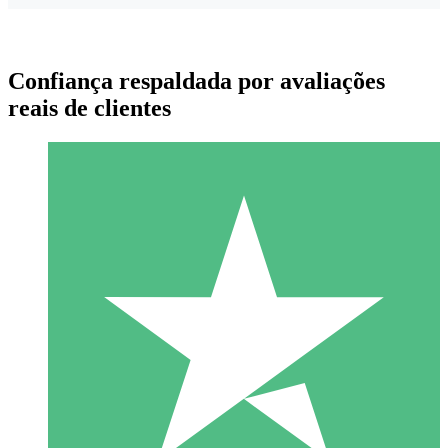
Confiança respaldada por avaliações
reais de clientes
Pacotes de Créditos Individuais
Pague conforme o uso com créditos de download. Sem
compromisso mensal.
1 Download
10
US$
00