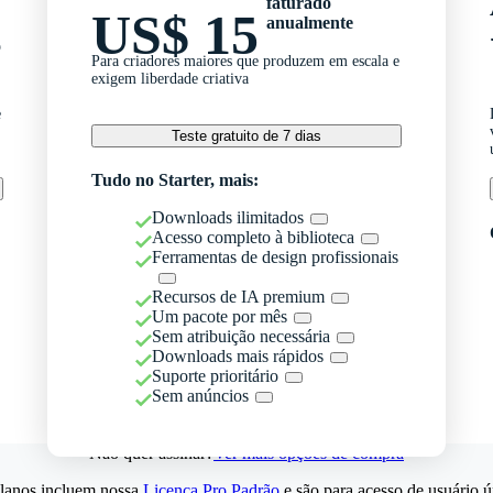
faturado
US$ 15
anualmente
o
Para criadores maiores que produzem em escala e
exigem liberdade criativa
e
Teste gratuito de 7 dias
Tudo no Starter, mais:
Downloads ilimitados
Acesso completo à biblioteca
Ferramentas de design profissionais
Recursos de IA premium
Um pacote por mês
Sem atribuição necessária
Downloads mais rápidos
Suporte prioritário
Sem anúncios
Não quer assinar?
Ver mais opções de compra
lanos incluem nossa
Licença Pro Padrão
e são para acesso de usuário ú