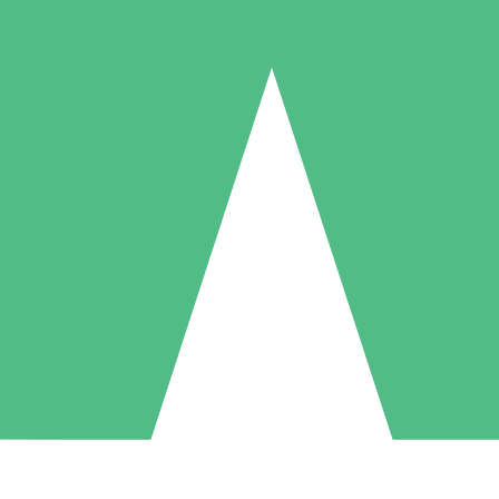
Pacotes de Créditos Individuais
gue conforme o uso com créditos de download. Sem compromisso mens
1 Download
5 Downloads
10 Downloads
10
15
20
US$
00
US$
00
US$
00