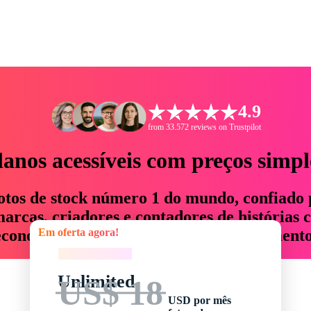
4.9
from 33.572 reviews on Trustpilot
lanos acessíveis com preços simpl
otos de stock número 1 do mundo, confiado 
rcas, criadores e contadores de histórias 
Em oferta agora!
economizam até 76% em tempo e orçamento
Em oferta agora!
Unlimited
US$ 18
USD por mês