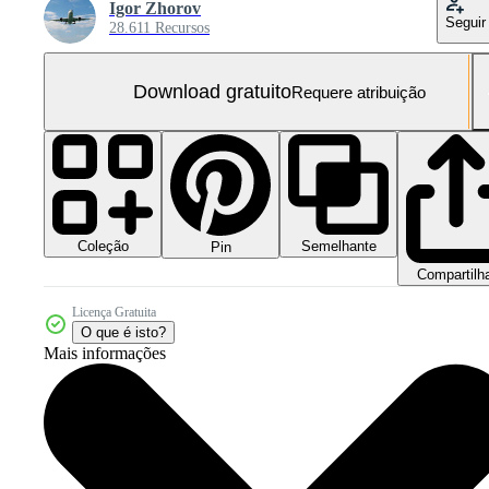
Igor Zhorov
Seguir
28.611 Recursos
Download gratuito
Requere atribuição
Coleção
Semelhante
Pin
Compartilh
Licença Gratuita
O que é isto?
Mais informações