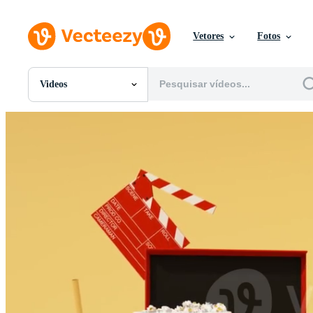
Vetores
Fotos
Videos
Todas Imagens
Fotos
PNGs
PSDs
SVGs
Modelos
Vetores
Videos
Motion graphics
Imagens Editoriais
Eventos Editoriais